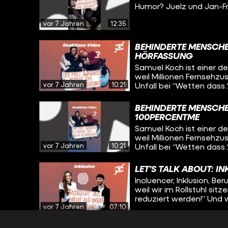
Humor? Juelz und Jan-F
vor 7 Jahren
12:35
BEHINDERTE MENSCHEN
HÖRFASSUNG
Samuel Koch ist einer 
weil Millionen Fernsehzu
vor 7 Jahren
10:21
Unfall bei “Wetten dass.
“Wetten das..?”-Sendung
Moment ging durch die M
BEHINDERTE MENSCHEN
der Reaktion des Modera
100PERCENTME
und Jan Kampmann reagi
Samuel Koch ist einer 
korrektes Verhalten geg
weil Millionen Fernsehzu
vor 7 Jahren
10:21
Unfall bei “Wetten dass.
“Wetten das..?”-Sendung
Moment ging durch die M
LET’S TALK ABOUT: I
der Reaktion des Modera
Incluencer, Inklusion, Be
und Jan Kampmann reagi
weil wir im Rollstuhl sit
korrektes Verhalten geg
reduziert werden!” Und wa
vor 7 Jahren
07:10
gesellschaftlich relevan
Marketing-Konzept? Amel
auf eure Meinung dazu!