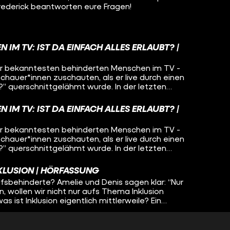
rederick beantworten eure Fragen!
 IM TV: IST DA EINFACH ALLES ERLAUBT? |
der bekanntesten behinderten Menschen im TV -
schauer*innen zuschauten, als er live durch einen
.?” querschnittgelähmt wurde. In der letzten
 kehrte er auf die Bühne zurück - und auch dieser
edien. Allerdings diesmal hauptsächlich wegen
 IM TV: IST DA EINFACH ALLES ERLAUBT? |
tors: “Markus Lanz blamiert sich”. Denis Boesner
eren auf die Sendung und diskutieren, wie
der bekanntesten behinderten Menschen im TV -
enüber behinderten Menschen sein sollte.
schauer*innen zuschauten, als er live durch einen
.?” querschnittgelähmt wurde. In der letzten
 kehrte er auf die Bühne zurück - und auch dieser
edien. Allerdings diesmal hauptsächlich wegen
NKLUSION | HÖRFASSUNG
tors: “Markus Lanz blamiert sich”. Denis Boesner
rufsbehinderte? Amelie und Denis sagen klar: “Nur
eren auf die Sendung und diskutieren, wie
zen, wollen wir nicht nur aufs Thema Inklusion
enüber behinderten Menschen sein sollte.
s ist Inklusion eigentlich mittlerweile? Ein
tes Thema, das überall diskutiert wird? Oder ein
ie und Denis reden drüber - wir sind gespannt