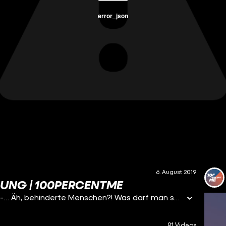
error_json
6. August 2019
SUNG | 100PERCENTME
Wie nennt man eigentlich korrekt Menschen mit Be-… Äh, behinderte Menschen?! Was darf man sagen? Was ist ganz klar beleidigend? Das beschäftigt Frank von die Frage immer wieder. Deswegen bringt Doc Marlon Licht ins Dunkel und erklärt, wie ihr euch ganz einfach korrekt ausdrückt ohne direkt ins Fettnäpfchen zu treten.
91 Videos