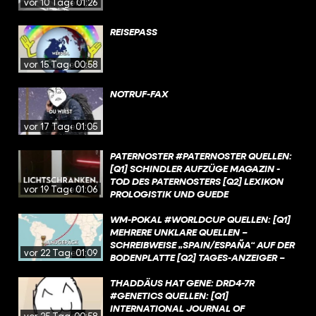
vor 10 Tagen
01:26
REISEPASS
vor 15 Tagen
00:58
NOTRUF-FAX
vor 17 Tagen
01:05
PATERNOSTER #PATERNOSTER QUELLEN:
[Q1] SCHINDLER AUFZÜGE MAGAZIN -
TOD DES PATERNOSTERS [Q2] LEXIKON
vor 19 Tagen
01:06
PROLOGISTIK UND GUEDE
AUFZUGTECHNIK -
PATERNOSTERAUFZUG [Q3] GUEDE
WM-POKAL #WORLDCUP QUELLEN: [Q1]
AUFZUGTECHNIK -
MEHRERE UNKLARE QUELLEN –
PATERNOSTERAUFZUG [Q4] LEXIKON
SCHREIBWEISE „SPAIN/ESPAÑA“ AUF DER
vor 22 Tagen
01:09
PROLOGISTIK - PATERNOSTER [Q5]
BODENPLATTE [Q2] TAGES-ANZEIGER –
HAMBURGER ABENDBLATT - HAMBURG:
WM-POKAL: SO ENTSTAND DIE
DIE ERSTEN PATERNOSTER LIEFEN IN
BEKANNTESTE SPORTTROPHÄE DER WELT
THADDÄUS HAT GENE: DRD4-7R
KONTORHÄUSERN [Q6] LEXIKON
[Q3] DER SPIEGEL – GESTOHLENER COUPE
#GENETICS QUELLEN: [Q1]
PROLOGISTIK - PATERNOSTER [Q7]
JULES RIMET 1983 IN RIO [Q4] DER
INTERNATIONAL JOURNAL OF
vor 25 Tagen
00:58