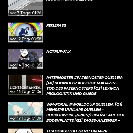
vor 7 Tagen
01:26
REISEPASS
vor 12 Tagen
00:58
NOTRUF-FAX
vor 14 Tagen
01:05
PATERNOSTER #PATERNOSTER QUELLEN:
[Q1] SCHINDLER AUFZÜGE MAGAZIN -
TOD DES PATERNOSTERS [Q2] LEXIKON
vor 16 Tagen
01:06
PROLOGISTIK UND GUEDE
AUFZUGTECHNIK -
PATERNOSTERAUFZUG [Q3] GUEDE
WM-POKAL #WORLDCUP QUELLEN: [Q1]
AUFZUGTECHNIK -
MEHRERE UNKLARE QUELLEN –
PATERNOSTERAUFZUG [Q4] LEXIKON
SCHREIBWEISE „SPAIN/ESPAÑA“ AUF DER
vor 19 Tagen
01:09
PROLOGISTIK - PATERNOSTER [Q5]
BODENPLATTE [Q2] TAGES-ANZEIGER –
HAMBURGER ABENDBLATT - HAMBURG:
WM-POKAL: SO ENTSTAND DIE
DIE ERSTEN PATERNOSTER LIEFEN IN
BEKANNTESTE SPORTTROPHÄE DER WELT
THADDÄUS HAT GENE: DRD4-7R