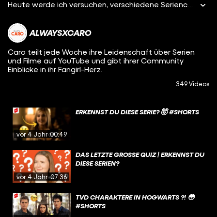
Heute werde ich versuchen, verschiedene Seriencharaktere anhand eines Face Morphs zu erkennen! 🥳 Dafür wurden die Gesichter zweier Charaktere unterschiedlicher Serien fusioniert und ich errate, um welche beiden es sich handelt. Ich bin so erstaunt darüber, wie echt manche Morphs aussehen! Schreibt mir gerne, welche ihr direkt erkannt habt! ❤️
ALWAYSXCARO
Caro teilt jede Woche ihre Leidenschaft über Serien
und Filme auf YouTube und gibt ihrer Community
Einblicke in ihr Fangirl-Herz.
349 Videos
ERKENNST DU DIESE SERIE? 🤯 #SHORTS
vor 4 Jahren
00:49
DAS LETZTE GROSSE QUIZ | ERKENNST DU D
IESE SERIEN?
vor 4 Jahren
07:36
TVD CHARAKTERE IN HOGWARTS ?! 😳
#SHORTS