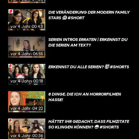
DIE VERÄNDERUNG DER MODERN FAMILY
STARS 😱 #SHORT
vor 4 Jahren
00:43
SERIEN INTROS ERRATEN | ERKENNST DU
DIE SERIEN AM TEXT?
vor 4 Jahren
06:55
ERKENNST DU ALLE SERIEN? 🤯 #SHORTS
vor 4 Jahren
00:18
8 DINGE, DIE ICH AN HORRORFILMEN
HASSE!
vor 4 Jahren
04:22
HÄTTET IHR GEDACHT, DASS FILMZITATE
SO KLINGEN KÖNNEN? 😳 #SHORTS
vor 4 Jahren
00:36