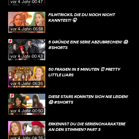
vor 4 Jahren
00:47
FILMTRICKS, DIE DU NOCH NICHT
KANNTEST! 🤫
vor 4 Jahren
05:58
5 GRÜNDE EINE SERIE ABZUBRECHEN! 😱
#SHORTS
vor 4 Jahren
00:43
50 FRAGEN IN 5 MINUTEN ⏰ PRETTY
LITTLE LIARS
vor 4 Jahren
05:35
DIESE STARS KONNTEN SICH NIE LEIDEN!
😱 #SHORTS
vor 4 Jahren
00:50
ERKENNST DU DIE SERIENCHARAKTERE
AN DEN STIMMEN? PART 3
vor 4 Jahren
04:35