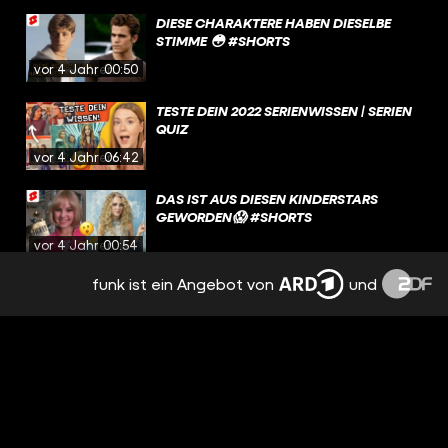
DIESE CHARAKTERE HABEN DIESELBE
STIMME 😳 #SHORTS
vor 4 Jahren
00:50
TESTE DEIN 2022 SERIENWISSEN | SERIEN
QUIZ
vor 4 Jahren
06:42
DAS IST AUS DIESEN KINDERSTARS
GEWORDEN😱 #SHORTS
vor 4 Jahren
00:54
funk ist ein Angebot von
und
WAS IST EIGENTLICH AUS DEN HARRY
POTTER STARS GEWORDEN?
vor 4 Jahren
04:34
PLL CHARAKTERE IN HOGWARTS ?! 🤯
#SHORTS
vor 4 Jahren
00:37