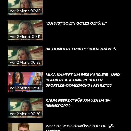
vor 2 Monaten
00:35
"DAS IST SO EIN GEILES GEFÜHL"
vor 2 Monaten
00:11
SIE HUNGERT FÜRS PFERDERENNEN ⚠️
vor 2 Monaten
00:25
MIKA KÄMPFT UM IHRE KARRIERE - UND
REAGIERT AUF UNSERE BESTEN
SPORTLER-COMEBACKS | ATHLETES
vor 2 Monaten
17:20
KAUM RESPEKT FÜR FRAUEN IM 🐎-
RENNSPORT?
vor 2 Monaten
00:20
WELCHE SCHUHGRÖSSE HAT DIE 🏀-N