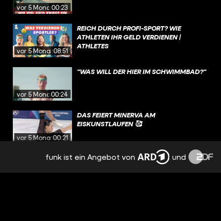
vor 5 Monaten
00:23
REICH DURCH PROFI-SPORT? WIE
ATHLETEN IHR GELD VERDIENEN |
ATHLETES
vor 5 Monaten
08:51
"WAS WILL DER HIER IM SCHWIMMBAD?"
vor 5 Monaten
00:24
DAS FEIERT MINERVA AM
EISKUNSTLAUFEN 🥰
vor 5 Monaten
00:21
funk ist ein Angebot von
und
SO CRAZY TEUER IST EISKUNSTLAUF 🤯
vor 5 Monaten
00:23
WIRFT ER SCHLECHT, STÜRZT SIE 😬