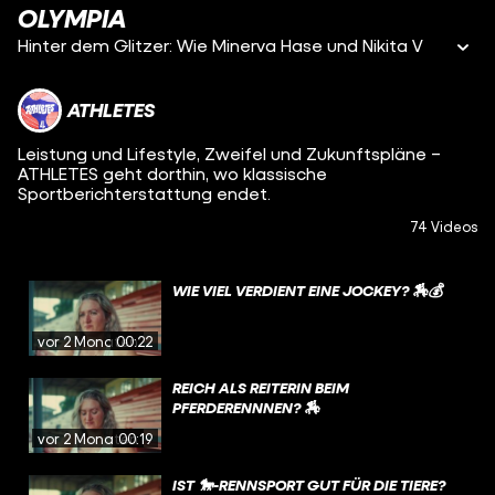
OLYMPIA
Hinter dem Glitzer: Wie Minerva Hase und Nikita V
ATHLETES
Leistung und Lifestyle, Zweifel und Zukunftspläne –
ATHLETES geht dorthin, wo klassische
Sportberichterstattung endet.
74 Videos
WIE VIEL VERDIENT EINE JOCKEY? 🏇💰
vor 2 Monaten
00:22
REICH ALS REITERIN BEIM
PFERDERENNNEN? 🏇
vor 2 Monaten
00:19
IST 🐎-RENNSPORT GUT FÜR DIE TIERE?