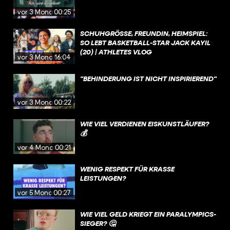
vor 3 Monaten
00:25
SCHUHGRÖSSE, FREUNDIN, HEIMSPIEL: S
O LEBT BASKETBALL-STAR JACK KAYIL (
20) | ATHLETES VLOG
vor 3 Monaten
16:04
"BEHINDERUNG IST NICHT INSPIRIEREND"
vor 3 Monaten
00:22
WIE VIEL VERDIENEN EISKUNSTLÄUFER?
💰
vor 4 Monaten
00:21
WENIG RESPEKT FÜR KRASSE
LEISTUNGEN?
vor 5 Monaten
00:27
WIE VIEL GELD KRIEGT EIN PARALYMPICS-
SIEGER? 🤔