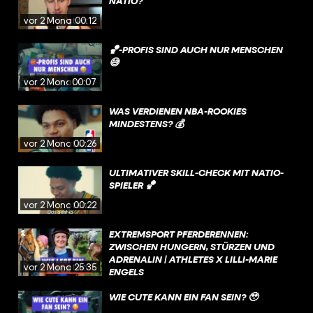
ATIO?
vor 2 Monaten
00:12
🏀-PROFIS SIND AUCH NUR MENSCHEN
😅
vor 2 Monaten
00:07
WAS VERDIENEN NBA-ROOKIES
MINDESTENS? 💰
vor 2 Monaten
00:26
ULTIMATIVER SKILL-CHECK MIT NATIO-
SPIELER 🏀
vor 2 Monaten
00:22
EXTREMSPORT PFERDERENNEN:
ZWISCHEN HUNGERN, STÜRZEN UND
ADRENALIN | ATHLETES X LILLI-MARIE
vor 2 Monaten
25:35
ENGELS
WIE CUTE KANN EIN FAN SEIN? 🥹