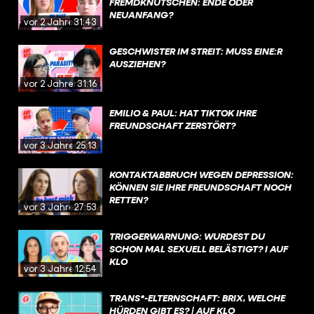
FREMDKNUTSCHEN: ENDE ODER
NEUANFANG?
vor 2 Jahren
31:43
GESCHWISTER IM STREIT: MUSS EINE:R
AUSZIEHEN?
vor 2 Jahren
31:16
EMILIO & PAUL: HAT TIKTOK IHRE
FREUNDSCHAFT ZERSTÖRT?
vor 3 Jahren
25:13
KONTAKTABBRUCH WEGEN DEPRESSION:
KÖNNEN SIE IHRE FREUNDSCHAFT NOCH
RETTEN?
vor 3 Jahren
27:53
TRIGGERWARNUNG: WURDEST DU
SCHON MAL SEXUELL BELÄSTIGT? I AUF
KLO
vor 3 Jahren
12:54
TRANS*-ELTERNSCHAFT: BRIX, WELCHE
HÜRDEN GIBT ES? | AUF KLO