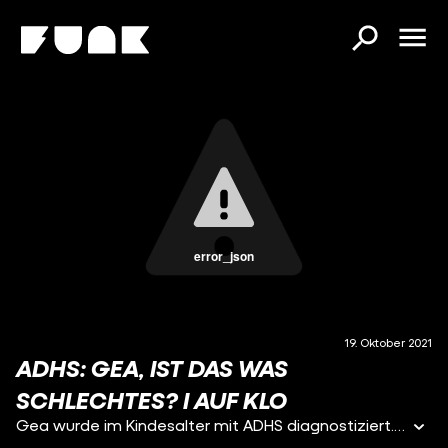
error_json
19. Oktober 2021
ADHS: GEA, IST DAS WAS
SCHLECHTES? I AUF KLO
Gea wurde im Kindesalter mit ADHS diagnostiziert. ADHS steht für Aufmerksamkeitsdefizit-Hyperaktivitätsstörung/syndrom. Doch die Diagnose geriet in Vergessenheit und wurde erst mit Anfang 20 erneut diagnostiziert. In dieser Folge von Auf Klo erzählt Gea, wie ADHS Geas Alltag beeinflusst, dass ADHS auch eine Superpower sein kann und warum Geas Hund Yoshi der beste Fidget Spinner ist. Hier findest du weitere Infos und Beratungstellen zum Thema ADHS: http://www.adhs-deutschland.de/Home/Unser-Angebot/beratung.aspx https://www.adhs-ratgeber.com/adhs-hilfe-bei-chaos-desorganisation.html #AufKlo Zwei Menschen. Eine Klokabine. Und endlich mal Zeit, über die wichtigen Dinge des Lebens zu sprechen: Über Mode und Menstruation. Über das erste Mal und über Schokokuchen. Über dicke Körper und Schmalspurrapper. Wir begeben uns ins Dazwischen, lieben und leben den Bruch. Folgt uns auf ...TikTok: https://www.tiktok.com/@aufklo ...Instagram: https://www.instagram.com/aufklo YEAH! Wir gehören auch zu #funk. Schaut da mal rein: YouTube: https://www.youtube.com/funkofficial Instagram: https://www.instagram.com/funk TikTok: https://www.tiktok.com/@funk Website: https://go.funk.net https://go.funk.net/impressum