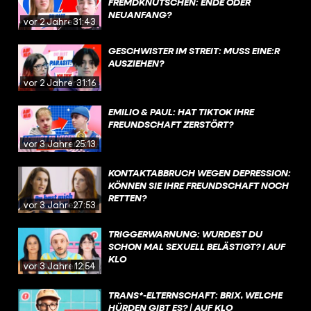
FREMDKNUTSCHEN: ENDE ODER
NEUANFANG?
vor 2 Jahren
31:43
GESCHWISTER IM STREIT: MUSS EINE:R
AUSZIEHEN?
vor 2 Jahren
31:16
EMILIO & PAUL: HAT TIKTOK IHRE
FREUNDSCHAFT ZERSTÖRT?
vor 3 Jahren
25:13
KONTAKTABBRUCH WEGEN DEPRESSION:
KÖNNEN SIE IHRE FREUNDSCHAFT NOCH
RETTEN?
vor 3 Jahren
27:53
TRIGGERWARNUNG: WURDEST DU
SCHON MAL SEXUELL BELÄSTIGT? I AUF
KLO
vor 3 Jahren
12:54
TRANS*-ELTERNSCHAFT: BRIX, WELCHE
HÜRDEN GIBT ES? | AUF KLO