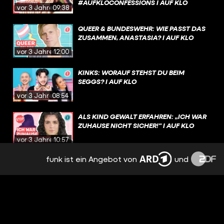
#AUFKLOCONFESSIONS I AUF KLO
vor 3 Jahren
09:38
QUEER & BUNDESWEHR: WIE PASST DAS
ZUSAMMEN, ANASTASIA? I AUF KLO
vor 3 Jahren
12:00
KINKS: WORAUF STEHST DU BEIM
SEGGS? I AUF KLO
vor 3 Jahren
08:54
ALS KIND GEWALT ERFAHREN: „ICH WAR
ZUHAUSE NICHT SICHER!" I AUF KLO
vor 3 Jahren
10:57
funk ist ein Angebot von
und
EURE BEICHTEN - WIR REAGIEREN! I
#AUFKLOCONFESSIONS I AUF KLO
vor 3 Jahren
09:30
FAKT ODER FAKE? SEXMYTHEN IM
CHECK! I AUF KLO