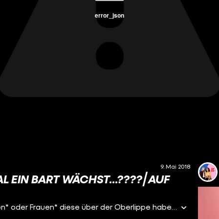
error_json
9. Mai 2018
L EIN BART WÄCHST...????⎢AUF
Jeder Mensch hat Haare im Gesicht, wenn Mädchen* oder Frauen* diese über der Oberlippe haben spricht man vom “Damenbart”. Vor 5 Jahren ist unserem Gast Fanny nicht nur ein “Damenbart” sondern wie sie es lieber sagt: Ein richtiger Bart gewachsen. Das Wort “Damenbart” findet sie sowieso blöd. Mit Eda unterhält sie sich über unterschiedliche Enthaarungsmethoden und das was andere Menschen über ihren “Damenbart” denken. Zwei Menschen. Eine Klokabine. Und endlich mal Zeit, über die wichtigen Dinge des Lebens zu sprechen: Über Mode und Menstruation. Über das erste Mal und über Schokokuchen. Über dicke Körper und Schmalspurrapper. Wir begeben uns ins Dazwischen, lieben und leben den Bruch. Denn wir sprechen mit Mädchen. Und Mädchen-Sachen sind nicht immer pink. Manchmal aber eben doch. Folgt uns auf …Facebook: https://www.facebook.com/aufklo ...Instagram: https://www.instagram.com/aufklo ...Twitter: https://twitter.com/auf_klo YEAH! Wir gehören auch zu #funk. Schaut' da mal rein: YouTube: https://youtube.com/funkofficial Web-App: https://go.funk.net Facebook: https://facebook.com/funk