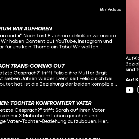
587 Videos
ARUM WIR AUFHÖREN
n schließen wir unsere
. Wir haben Content auf YouTube, Instagram und
r für uns kein Thema ein Tabu! Wir wollten
 und queeren Menschen zeigen, dass man okay ist,
mat hat sich während der Jahre immer wieder
AufKl
m Anspruch daran, eine junge Kernzielgruppe zu
Bezie
ACH TRANS-COMING OUT
en wir zuletzt nicht mehr erreichen. Wir machen
sind 
etzte Gespräch?‘ trifft Felicia ihre Mutter Birgit
elle bleibt uns nur eines
 sieben Jahren wieder: Denn seit Felicia sich bei
Auf K
an die beste und tollste Community der Welt: Ihr
eoutet hat, ist die Beziehung der beiden kompliziert
 ganz offen über "Tabus" zu sprechen, ihr habt
8 schließlich komplett den Kontakt abbrechen.
gen mit uns geteilt – ihr habt Auf Klo zu diesem
d ihre Mutter Birgit nicht mehr miteinander
ht. Das war eine tolle Zeit mit euch, die wir
ne. Danke
HEN: TOCHTER KONFRONTIERT VATER
er, Felicias Identität zu akzeptieren. Birgit wiederum
scht euch euer Auf Klo-Team 💖🚽
 letzte Gespräch?" trifft Sarah auf ihren Vater
t verbal attackiert und zieht sich aus Selbstschutz
sich nur 3 Mal in ihrem Leben gesehen und
rer Tochter zurück. Können die beiden wieder
nge Vater-Tochter-Beziehung aufzubauen. Hier
ielleicht sogar in eine gemeinsame Zukunft
s erste Mal seit 3 Jahren wieder und wollen
us dem Weg räumen. Denn so richtig darüber
 Dir das Video lieber nicht alleine an. “Das
och nie. Dafür bekommen sie Unterstützung von