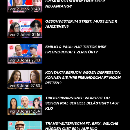
FREMDKNUTSCHEN: ENDE ODER
NEUANFANG?
vor 2 Jahren
31:43
GESCHWISTER IM STREIT: MUSS EINE:R
AUSZIEHEN?
vor 2 Jahren
31:16
EMILIO & PAUL: HAT TIKTOK IHRE
FREUNDSCHAFT ZERSTÖRT?
vor 3 Jahren
25:13
KONTAKTABBRUCH WEGEN DEPRESSION:
KÖNNEN SIE IHRE FREUNDSCHAFT NOCH
RETTEN?
vor 3 Jahren
27:53
TRIGGERWARNUNG: WURDEST DU
SCHON MAL SEXUELL BELÄSTIGT? I AUF
KLO
vor 3 Jahren
12:54
TRANS*-ELTERNSCHAFT: BRIX, WELCHE
HÜRDEN GIBT ES? | AUF KLO