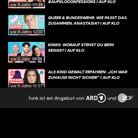
#AUFKLOCONFESSIONS I AUF KLO
vor 3 Jahren
09:38
QUEER & BUNDESWEHR: WIE PASST DAS
ZUSAMMEN, ANASTASIA? I AUF KLO
vor 3 Jahren
12:00
KINKS: WORAUF STEHST DU BEIM
SEGGS? I AUF KLO
vor 3 Jahren
08:54
ALS KIND GEWALT ERFAHREN: „ICH WAR
ZUHAUSE NICHT SICHER!" I AUF KLO
vor 3 Jahren
10:57
funk ist ein Angebot von
und
EURE BEICHTEN - WIR REAGIEREN! I
#AUFKLOCONFESSIONS I AUF KLO
vor 3 Jahren
09:30
FAKT ODER FAKE? SEXMYTHEN IM
CHECK! I AUF KLO