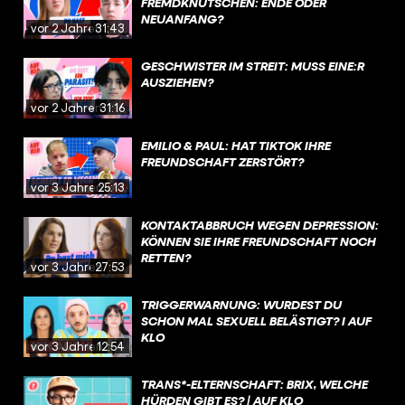
FREMDKNUTSCHEN: ENDE ODER
NEUANFANG?
vor 2 Jahren
31:43
GESCHWISTER IM STREIT: MUSS EINE:R
AUSZIEHEN?
vor 2 Jahren
31:16
EMILIO & PAUL: HAT TIKTOK IHRE
FREUNDSCHAFT ZERSTÖRT?
vor 3 Jahren
25:13
KONTAKTABBRUCH WEGEN DEPRESSION:
KÖNNEN SIE IHRE FREUNDSCHAFT NOCH
RETTEN?
vor 3 Jahren
27:53
TRIGGERWARNUNG: WURDEST DU
SCHON MAL SEXUELL BELÄSTIGT? I AUF
KLO
vor 3 Jahren
12:54
TRANS*-ELTERNSCHAFT: BRIX, WELCHE
HÜRDEN GIBT ES? | AUF KLO