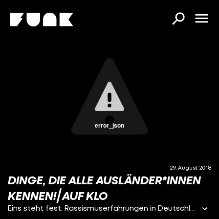
error_json
29. August 2018
DINGE, DIE ALLE AUSLÄNDER*INNEN
KENNEN!⎜AUF KLO
Eins steht fest: Rassismuserfahrungen in Deutschland sind für viele hier lebenden Menschen zum Alltag geworden. Von “harmlosen” Verallgemeinerungen, über fiese Vorurteile bis hin zu Straftaten - Diskriminierung hat viele Ebenen. Damit Migrant*innen der 1. und 2. Generation mit ihren Erfahrungen nicht allein sind, haben wir für diese Folge zwei unserer Zuschauer*innen Auf Klo eingeladen. Macht es wirklich einen Unterschied, wo du herkommst? Wo du geboren wurdest? Wie du aussiehst? Das Besondere: Miriam und Saphira haben sich vorher nie getroffen. Durch unsere Fragen wird ihnen schnell bewusst, wieviel sie dennoch gemeinsam haben.