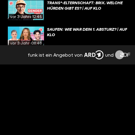
TRANS*-ELTERNSCHAFT: BRIX, WELCHE
HÜRDEN GIBT ES? | AUF KLO
vor 3 Jahren
12:45
SAUFEN: WIE WAR DEIN 1. ABSTURZ? | AUF
KLO
vor 3 Jahren
08:48
funk ist ein Angebot von
und
MIT 19 MAMA WERDEN – IST DAS EIN
PROBLEM? | AUF KLO
vor 3 Jahren
12:37
4 SINGLES IM SPEED DATE: WER WIRD
DAS MATCH? | AUF KLO
vor 3 Jahren
15:10
GENERATION GHOSTING: WARUM
GHOSTET JEDE:R JEDEN?! | AUF KLO
vor 3 Jahren
06:57