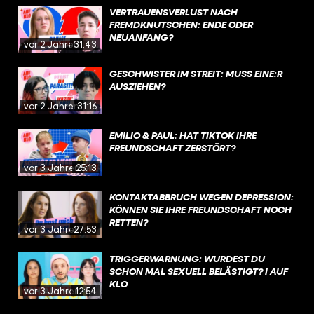
VERTRAUENSVERLUST NACH
FREMDKNUTSCHEN: ENDE ODER
NEUANFANG?
vor 2 Jahren
31:43
GESCHWISTER IM STREIT: MUSS EINE:R
AUSZIEHEN?
vor 2 Jahren
31:16
EMILIO & PAUL: HAT TIKTOK IHRE
FREUNDSCHAFT ZERSTÖRT?
vor 3 Jahren
25:13
KONTAKTABBRUCH WEGEN DEPRESSION:
KÖNNEN SIE IHRE FREUNDSCHAFT NOCH
RETTEN?
vor 3 Jahren
27:53
TRIGGERWARNUNG: WURDEST DU
SCHON MAL SEXUELL BELÄSTIGT? I AUF
KLO
vor 3 Jahren
12:54