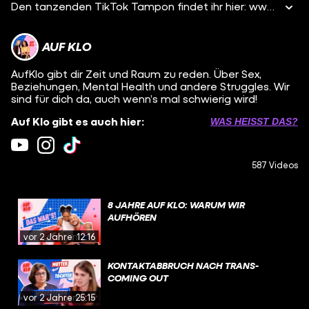
Den tanzenden TikTok Tampon findet ihr hier: www.instagram.de/aufklo Maria nennt sich selbst Menstruationsexpertin? Na dann mal sehen, ob sie in Lisas Challenge eine Chance hat. Menstruationsprodukte erfühlen. Schafft sie es nicht aus Lisas glitzernder Fühlbox 8 von 10 Periodenprodukte richtig zu erraten, hat sich LIsa eine Strafe für Maria überlegt: Verkleide Dich als Tampon und tanze einen TikTok Tanz. Welche Menstruationsprodukte hättet ihr nicht erkannt? Redaktion und Regie: Linda Huber Redaktionsleitung: Maria Popov und Linda Huber Moderation: Maria Popov Graphik: Julia Habich Schnitt: Dimitri Stratakis und Katharina Frucht #AufKlo Zwei Menschen. Eine Klokabine. Und endlich mal Zeit, über die wichtigen Dinge des Lebens zu sprechen: Über Mode und Menstruation. Über das erste Mal und über Schokokuchen. Über dicke Körper und Schmalspurrapper. Wir begeben uns ins Dazwischen, lieben und leben den Bruch. Folgt uns auf …Facebook: https://www.facebook.com/aufklo ...Instagram: https://www.instagram.com/aufklo YEAH! Wir gehören auch zu #funk. Schaut' da mal rein: YouTube: https://youtube.com/funkofficial Web-App: https://go.funk.netFacebook: https://facebook.com/funk
AUF KLO
AufKlo gibt dir Zeit und Raum zu reden. Über Sex,
Beziehungen, Mental Health und andere Struggles. Wir
sind für dich da, auch wenn’s mal schwierig wird!
Auf Klo gibt es auch hier:
WAS HEISST DAS?
587 Videos
8 JAHRE AUF KLO: WARUM WIR
AUFHÖREN
vor 2 Jahren
12:16
KONTAKTABBRUCH NACH TRANS-
COMING OUT
vor 2 Jahren
25:15