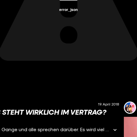
error_json
19. April 2018
 STEHT WIRKLICH IM VERTRAG?
Germany’s next Topmodel 2018 ist wieder in vollem Gange und alle sprechen darüber. Es wird viel gehatet und viel geliket. Durch hohe Einschaltquoten hält sich GNTM seit 13 Jahren in der Primetime. Kaum eine TV-Sendung wird so heiß diskutiert wie GNTM, wenn es um Vorbildfunktionen für jungen Frauen und Mädchen geht. Nicht genug Repräsentation von verschiedenen Körperbildern, inszenierter Girlhate und Heteronormativität wird den Machern von GNTM vorgeworfen. Heidi Klum als Zielscheibe für die Kritik an GNTM zu betiteln ist besonders populär, aber das reicht uns nicht aus. Anstatt noch mehr Hate zu verbreiten, wollen wir lieber mit Fakten aufklären. Wir wollen nicht nur ÜBER GNTM sprechen, sondern MIT einer Ex-Kandidatin sprechen, die es selbst erlebt hat. Sind die Streitereien gefaket? Passt Feminismus und Model-Sein zusammen? Und was steht wirklich in den Verträgen von GNTM drin? Darüber spricht Maja Manczak mit Eda Vendetta Auf Klo.