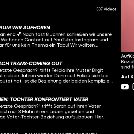
587 Videos
ARUM WIR AUFHÖREN
n schließen wir unsere
. Wir haben Content auf YouTube, Instagram und
r für uns kein Thema ein Tabu! Wir wollten
 und queeren Menschen zeigen, dass man okay ist,
mat hat sich während der Jahre immer wieder
AufKl
m Anspruch daran, eine junge Kernzielgruppe zu
Bezie
ACH TRANS-COMING OUT
en wir zuletzt nicht mehr erreichen. Wir machen
sind 
etzte Gespräch?‘ trifft Felicia ihre Mutter Birgit
elle bleibt uns nur eines
 sieben Jahren wieder: Denn seit Felicia sich bei
Auf K
an die beste und tollste Community der Welt: Ihr
eoutet hat, ist die Beziehung der beiden kompliziert
 ganz offen über "Tabus" zu sprechen, ihr habt
8 schließlich komplett den Kontakt abbrechen.
gen mit uns geteilt – ihr habt Auf Klo zu diesem
d ihre Mutter Birgit nicht mehr miteinander
ht. Das war eine tolle Zeit mit euch, die wir
ne. Danke
HEN: TOCHTER KONFRONTIERT VATER
er, Felicias Identität zu akzeptieren. Birgit wiederum
scht euch euer Auf Klo-Team 💖🚽
 letzte Gespräch?" trifft Sarah auf ihren Vater
t verbal attackiert und zieht sich aus Selbstschutz
sich nur 3 Mal in ihrem Leben gesehen und
rer Tochter zurück. Können die beiden wieder
nge Vater-Tochter-Beziehung aufzubauen. Hier
ielleicht sogar in eine gemeinsame Zukunft
s erste Mal seit 3 Jahren wieder und wollen
us dem Weg räumen. Denn so richtig darüber
 Dir das Video lieber nicht alleine an. “Das
och nie. Dafür bekommen sie Unterstützung von