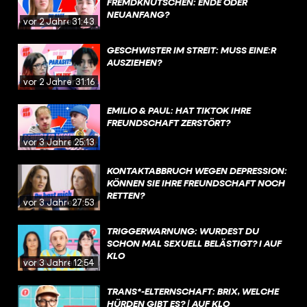
FREMDKNUTSCHEN: ENDE ODER
NEUANFANG?
vor 2 Jahren
31:43
GESCHWISTER IM STREIT: MUSS EINE:R
AUSZIEHEN?
vor 2 Jahren
31:16
EMILIO & PAUL: HAT TIKTOK IHRE
FREUNDSCHAFT ZERSTÖRT?
vor 3 Jahren
25:13
KONTAKTABBRUCH WEGEN DEPRESSION:
KÖNNEN SIE IHRE FREUNDSCHAFT NOCH
RETTEN?
vor 3 Jahren
27:53
TRIGGERWARNUNG: WURDEST DU
SCHON MAL SEXUELL BELÄSTIGT? I AUF
KLO
vor 3 Jahren
12:54
TRANS*-ELTERNSCHAFT: BRIX, WELCHE
HÜRDEN GIBT ES? | AUF KLO