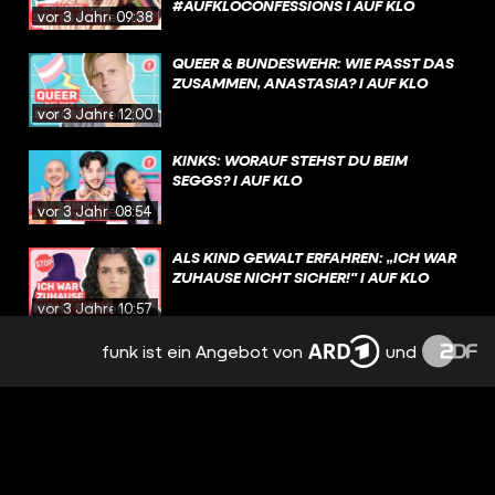
#AUFKLOCONFESSIONS I AUF KLO
vor 3 Jahren
09:38
QUEER & BUNDESWEHR: WIE PASST DAS
ZUSAMMEN, ANASTASIA? I AUF KLO
vor 3 Jahren
12:00
KINKS: WORAUF STEHST DU BEIM
SEGGS? I AUF KLO
vor 3 Jahren
08:54
ALS KIND GEWALT ERFAHREN: „ICH WAR
ZUHAUSE NICHT SICHER!" I AUF KLO
vor 3 Jahren
10:57
funk ist ein Angebot von
und
EURE BEICHTEN - WIR REAGIEREN! I
#AUFKLOCONFESSIONS I AUF KLO
vor 3 Jahren
09:30
FAKT ODER FAKE? SEXMYTHEN IM
CHECK! I AUF KLO