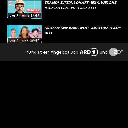
TRANS*-ELTERNSCHAFT: BRIX, WELCHE
HÜRDEN GIBT ES? | AUF KLO
vor 3 Jahren
12:45
SAUFEN: WIE WAR DEIN 1. ABSTURZ? | AUF
KLO
vor 3 Jahren
08:48
funk ist ein Angebot von
und
MIT 19 MAMA WERDEN – IST DAS EIN
PROBLEM? | AUF KLO
vor 3 Jahren
12:37
4 SINGLES IM SPEED DATE: WER WIRD
DAS MATCH? | AUF KLO
vor 3 Jahren
15:10
GENERATION GHOSTING: WARUM
GHOSTET JEDE:R JEDEN?! | AUF KLO
vor 3 Jahren
06:57