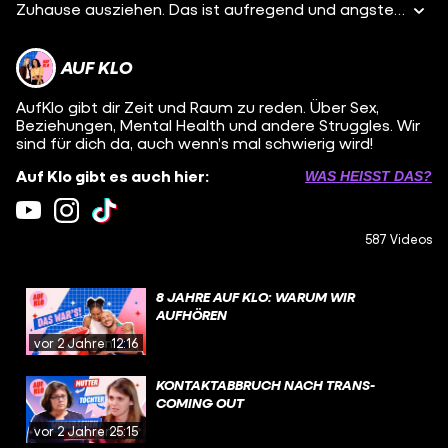
Zuhause ausziehen. Das ist aufregend und angsteinflößend zugleich. Wie finde ich eine WG? Was muss ich bei der Wohnungssuche beachten? Und was mach ich, wenn ich einsam bin?Auf Klo beantworten Eda Vendetta und ItsColeslaw eure Fragen zum ersten eigenen Zuhause.
AUF KLO
AufKlo gibt dir Zeit und Raum zu reden. Über Sex,
Beziehungen, Mental Health und andere Struggles. Wir
sind für dich da, auch wenn’s mal schwierig wird!
Auf Klo gibt es auch hier:
WAS HEISST DAS?
587 Videos
8 JAHRE AUF KLO: WARUM WIR
AUFHÖREN
vor 2 Jahren
12:16
KONTAKTABBRUCH NACH TRANS-
COMING OUT
vor 2 Jahren
25:15