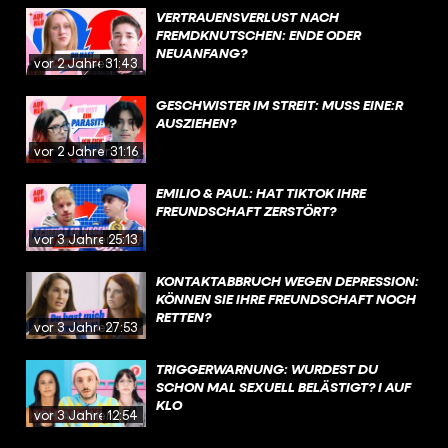
VERTRAUENSVERLUST NACH
FREMDKNUTSCHEN: ENDE ODER
NEUANFANG?
vor 2 Jahren
31:43
GESCHWISTER IM STREIT: MUSS EINE:R
AUSZIEHEN?
vor 2 Jahren
31:16
EMILIO & PAUL: HAT TIKTOK IHRE
FREUNDSCHAFT ZERSTÖRT?
vor 3 Jahren
25:13
KONTAKTABBRUCH WEGEN DEPRESSION:
KÖNNEN SIE IHRE FREUNDSCHAFT NOCH
RETTEN?
vor 3 Jahren
27:53
TRIGGERWARNUNG: WURDEST DU
SCHON MAL SEXUELL BELÄSTIGT? I AUF
KLO
vor 3 Jahren
12:54