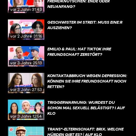
FREMDKNUTSCHEN: ENDE ODER
NEUANFANG?
vor 2 Jahren
31:43
GESCHWISTER IM STREIT: MUSS EINE:R
AUSZIEHEN?
vor 2 Jahren
31:16
EMILIO & PAUL: HAT TIKTOK IHRE
FREUNDSCHAFT ZERSTÖRT?
vor 3 Jahren
25:13
KONTAKTABBRUCH WEGEN DEPRESSION:
KÖNNEN SIE IHRE FREUNDSCHAFT NOCH
RETTEN?
vor 3 Jahren
27:53
TRIGGERWARNUNG: WURDEST DU
SCHON MAL SEXUELL BELÄSTIGT? I AUF
KLO
vor 3 Jahren
12:54
TRANS*-ELTERNSCHAFT: BRIX, WELCHE
HÜRDEN GIBT ES? | AUF KLO