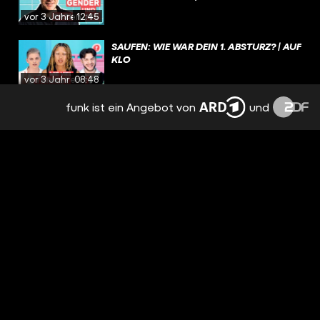
vor 3 Jahren
12:45
SAUFEN: WIE WAR DEIN 1. ABSTURZ? | AUF
KLO
vor 3 Jahren
08:48
funk ist ein Angebot von
und
MIT 19 MAMA WERDEN – IST DAS EIN
PROBLEM? | AUF KLO
vor 3 Jahren
12:37
4 SINGLES IM SPEED DATE: WER WIRD
DAS MATCH? | AUF KLO
vor 3 Jahren
15:10
GENERATION GHOSTING: WARUM
GHOSTET JEDE:R JEDEN?! | AUF KLO
vor 3 Jahren
06:57
EURE SPICY GEHEIMNISSE - MIGUEL UND
ZUHER REAGIEREN🔥 I