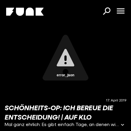
error_json
17. April 2019
SCHÖNHEITS-OP: ICH BEREUE DIE
ENTSCHEIDUNG! | AUF KLO
Mal ganz ehrlich: Es gibt einfach Tage, an denen wir uns unwohl in unserem Körper fühlen. Meistens geht das von allein wieder weg, aber was ist, wenn nicht? Und uns z.B. ein bestimmtes Körpermerkmal so sehr stört?! In solchen Momenten denken dann viele Menschen auch schonmal über eine #Schönheits-OP nach. Unser Gast Ramon hat seiner Nase drei mal eine Schönheits-OP unterzogen. Dabei hat ihn seine Nase erstmal gar nicht so gestört. Doch als er von einer TV-Produktionsfirma angefragt wurde, sich für ein Experiment einer oder mehrerer Schönheits-OPs zu unterziehen, hat er zugestimmt. Und erst nach der Nasen-OP, als die Heilungsphase abgeklungen ist, fiel ihm seine Nase wirklich negativ auf und er entschloss sich dazu, sie noch mal korrigieren zu lassen. Und nochmal. Wie geht es Ramon nach der Schönheits-OP? Ist er dadurch zufriedener mit sich? Und kann man sich eigentlich selbst lieben - und trotzdem eine Schönheits-OP vornehmen lassen wollen? ???? Heute ist er der “It-Girl-Agent” auf YouTube, spricht regelmäßig mit Ex-GNTM Kandidatinnen und ist Künstler*innenmanager von Michaela Schäfer. Mit Schönheits-OPs, den Risiken, guten und schlechten Ärzt*innen und der Wichtigkeit von umfangreicher Recherche kennt er sich also bestens aus. Ramon meint, dass viele junge Menschen durchaus den Druck verspüren, sich “ästhetisch korrigieren” zu lassen, seit es Instagram und Co. gibt. Magazine und Fernsehen, Schönheitsideale und gesellschaftliche Normen gab es zwar schon weit vorher - trotzdem sind bestimmte Behandlungen heute sehr zugänglich. Es erscheint uns fast so, als seien Menschen mit volleren Lippen z.B. einfach schöner oder “erfolgreicher”. Ob das stimmt, und wie wir lernen können unseren Körper vollständig zu akzeptieren - darüber spricht Lisa Sophie Laurent mit Ramon Auf Klo.