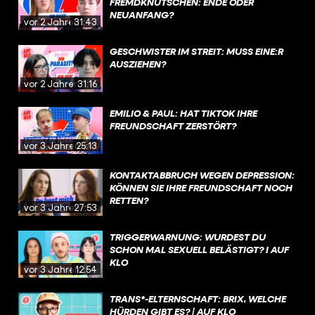
FREMDKNUTSCHEN: ENDE ODER
NEUANFANG?
vor 2 Jahren
31:43
GESCHWISTER IM STREIT: MUSS EINE:R
AUSZIEHEN?
vor 2 Jahren
31:16
EMILIO & PAUL: HAT TIKTOK IHRE
FREUNDSCHAFT ZERSTÖRT?
vor 3 Jahren
25:13
KONTAKTABBRUCH WEGEN DEPRESSION:
KÖNNEN SIE IHRE FREUNDSCHAFT NOCH
RETTEN?
vor 3 Jahren
27:53
TRIGGERWARNUNG: WURDEST DU
SCHON MAL SEXUELL BELÄSTIGT? I AUF
KLO
vor 3 Jahren
12:54
TRANS*-ELTERNSCHAFT: BRIX, WELCHE
HÜRDEN GIBT ES? | AUF KLO