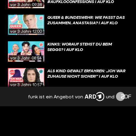
#AUFKLOCONFESSIONS I AUF KLO
vor 3 Jahren
09:38
QUEER & BUNDESWEHR: WIE PASST DAS
ZUSAMMEN, ANASTASIA? I AUF KLO
vor 3 Jahren
12:00
KINKS: WORAUF STEHST DU BEIM
SEGGS? I AUF KLO
vor 3 Jahren
08:54
ALS KIND GEWALT ERFAHREN: „ICH WAR
ZUHAUSE NICHT SICHER!" I AUF KLO
vor 3 Jahren
10:57
funk ist ein Angebot von
und
EURE BEICHTEN - WIR REAGIEREN! I
#AUFKLOCONFESSIONS I AUF KLO
vor 3 Jahren
09:30
FAKT ODER FAKE? SEXMYTHEN IM
CHECK! I AUF KLO