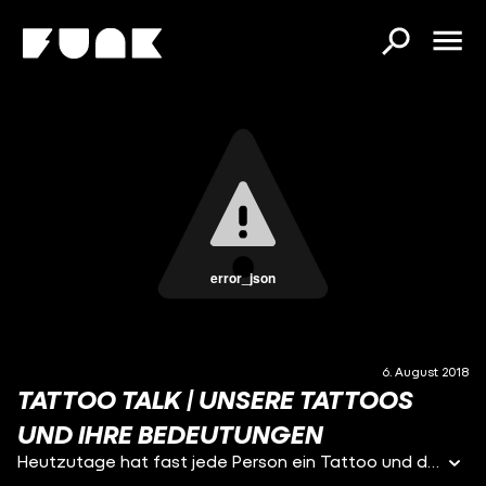
error_json
6. August 2018
TATTOO TALK | UNSERE TATTOOS
UND IHRE BEDEUTUNGEN
Heutzutage hat fast jede Person ein Tattoo und die Story hinter jedem kann ganz unterschiedlich sein. Manche Leute machen Tattoos als Selbstermächtigung, um Kontrolle über den eigenen Körper zu haben. Andere Tattoos stellen eine traurige oder lustige Geschichte dar und einige Tattoos sind ganz einfach kleine Kunstwerke. Wir haben vier Gästinnen eingeladen, die uns über ihre Tattoos erzählen. Wir erfahren von Lenas Bienen-Tattoo, die sie aus Solidarität gemacht hat. Nina und Aika zeigen uns ihre Star Wars-Tattoos und Hannah erzählt, was ein Gyarados ist und warum sie eins als Tattoo hat stechen lassen. Wie es tatsächlich ist, andere Leute zu tätowieren hat Sara Kaltenhäuser uns in der letzten Sendung Auf Klo erzählt. Sie arbeitet seit sieben Jahren als Tätowiererin und liebt ihren Job. Warum? Das findet ihr in der Sendung mit Eda Vendetta hier heraus: https://www.youtube.com/watch?v=rNGJSWsTD2c&t=344s