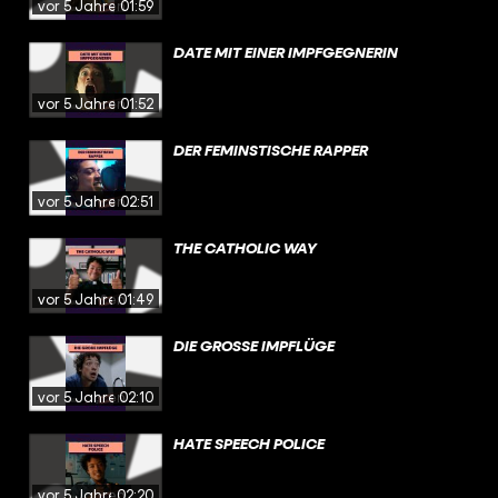
vor 5 Jahren
01:59
DATE MIT EINER IMPFGEGNERIN
vor 5 Jahren
01:52
DER FEMINSTISCHE RAPPER
vor 5 Jahren
02:51
THE CATHOLIC WAY
vor 5 Jahren
01:49
DIE GROSSE IMPFLÜGE
vor 5 Jahren
02:10
HATE SPEECH POLICE
vor 5 Jahren
02:20