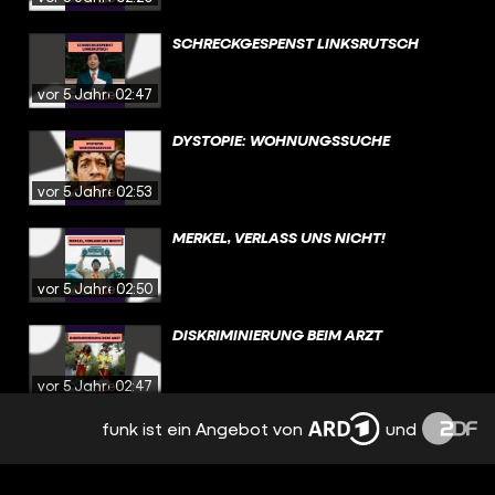
SCHRECKGESPENST LINKSRUTSCH
vor 5 Jahren
02:47
DYSTOPIE: WOHNUNGSSUCHE
vor 5 Jahren
02:53
MERKEL, VERLASS UNS NICHT!
vor 5 Jahren
02:50
DISKRIMINIERUNG BEIM ARZT
vor 5 Jahren
02:47
funk ist ein Angebot von
und
SEI EIN MANN
vor 5 Jahren
01:27