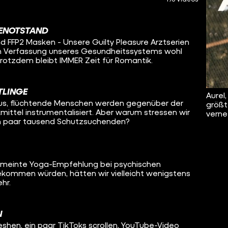
GENOTSTAND
nd FFP2 Masken - Unsere Guilty Pleasure Arztserien
n Verfassung unseres Gesundheitssystems wohl
rotzdem bleibt IMMER Zeit für Romantik.
TLINGE
Aurel
arus, flüchtende Menschen werden gegenüber der
größt
ittel instrumentalisiert. Aber warum stressen wir
verne
in paar tausend Schutzsuchenden?
gemeinte Yoga-Empfehlung bei psychischen
ekommen würden, hätten wir vielleicht wenigstens
hr.
N
shen, ein paar TikToks scrollen, YouTube-Video