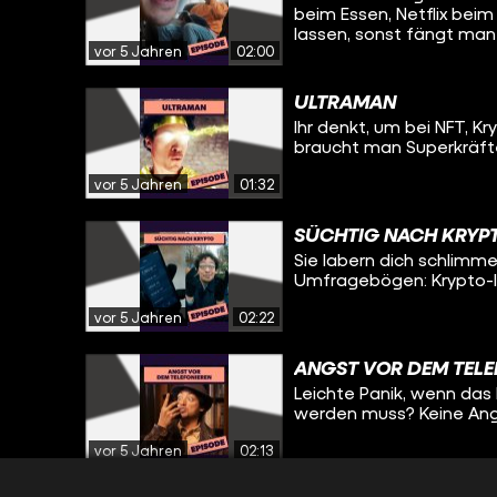
beim Essen, Netflix bei
lassen, sonst fängt man
vor 5 Jahren
02:00
ULTRAMAN
Ihr denkt, um bei NFT, 
braucht man Superkräft
vor 5 Jahren
01:32
SÜCHTIG NACH KRYP
Sie labern dich schlimm
Umfragebögen: Krypto-I
vor 5 Jahren
02:22
ANGST VOR DEM TELE
Leichte Panik, wenn das
werden muss? Keine Angst
vor 5 Jahren
02:13