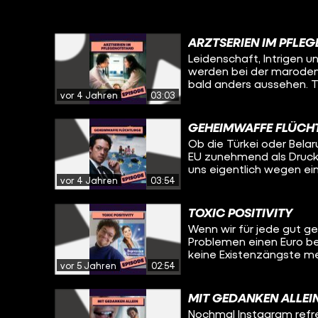
ARZTSERIEN IM PFLE
Leidenschaft, Intrigen u
werden bei der marode
bald anders aussehen. T
vor 4 Jahren
03:03
GEHEIMWAFFE FLÜCH
Ob die Türkei oder Bel
EU zunehmend als Druckm
uns eigentlich wegen e
vor 4 Jahren
03:54
TOXIC POSITIVITY
Wenn wir für jede gut 
Problemen einen Euro b
keine Existenzängste me
vor 5 Jahren
02:54
MIT GEDANKEN ALLEI
Nochmal Instagram refre