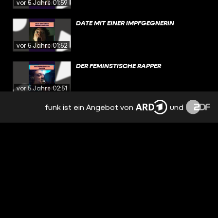
vor 5 Jahren
01:59
DATE MIT EINER IMPFGEGNERIN
vor 5 Jahren
01:52
DER FEMINSTISCHE RAPPER
vor 5 Jahren
02:51
funk ist ein Angebot von
und
THE CATHOLIC WAY
vor 5 Jahren
01:49
DIE GROSSE IMPFLÜGE
vor 5 Jahren
02:10
HATE SPEECH POLICE
vor 5 Jahren
02:20