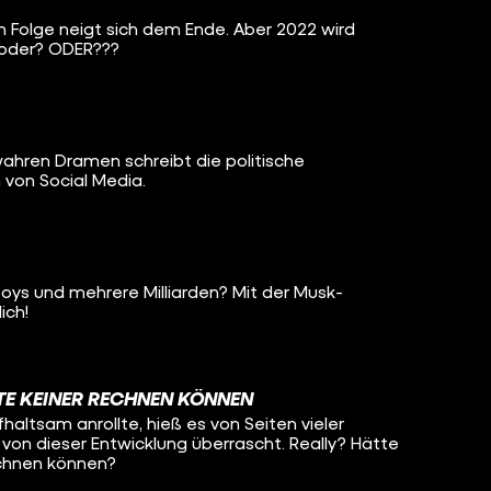
n Folge neigt sich dem Ende. Aber 2022 wird
. oder? ODER???
wahren Dramen schreibt die politische
 von Social Media.
nboys und mehrere Milliarden? Mit der Musk-
ich!
TTE KEINER RECHNEN KÖNNEN
fhaltsam anrollte, hieß es von Seiten vieler
ei von dieser Entwicklung überrascht. Really? Hätte
echnen können?