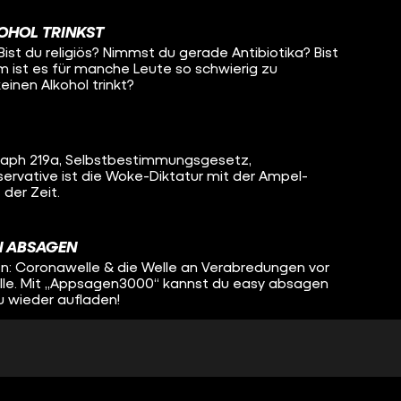
OHOL TRINKST
 Bist du religiös? Nimmst du gerade Antibiotika? Bist
 ist es für manche Leute so schwierig zu
inen Alkohol trinkt?
aph 219a, Selbstbestimmungsgesetz,
servative ist die Woke-Diktatur mit der Ampel-
 der Zeit.
N ABSAGEN
ten: Coronawelle & die Welle an Verabredungen vor
le. Mit „Appsagen3000“ kannst du easy absagen
u wieder aufladen!
 KÜRBIS
n, … nur Jahreszeiten! ?