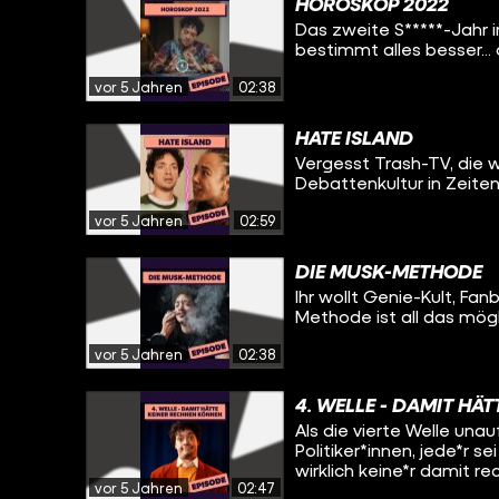
HOROSKOP 2022
Das zweite S*****-Jahr i
bestimmt alles besser..
vor 5 Jahren
02:38
HATE ISLAND
Vergesst Trash-TV, die 
Debattenkultur in Zeiten
vor 5 Jahren
02:59
DIE MUSK-METHODE
Ihr wollt Genie-Kult, Fa
Methode ist all das mögl
vor 5 Jahren
02:38
4. WELLE - DAMIT HÄ
Als die vierte Welle unau
Politiker*innen, jede*r s
wirklich keine*r damit r
vor 5 Jahren
02:47