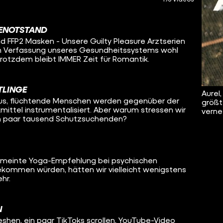
GENOTSTAND
nd FFP2 Masken - Unsere Guilty Pleasure Arztserien
n Verfassung unseres Gesundheitssystems wohl
rotzdem bleibt IMMER Zeit für Romantik.
TLINGE
Aurel
arus, flüchtende Menschen werden gegenüber der
größt
ittel instrumentalisiert. Aber warum stressen wir
verne
in paar tausend Schutzsuchenden?
gemeinte Yoga-Empfehlung bei psychischen
ekommen würden, hätten wir vielleicht wenigstens
hr.
N
shen, ein paar TikToks scrollen, YouTube-Video