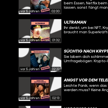
beim Essen, Netflix bei
lassen, sonst fängt man
vor 5 Jahren
02:00
ULTRAMAN
Ihr denkt, um bei NFT, 
braucht man Superkräft
vor 5 Jahren
01:32
SÜCHTIG NACH KRYP
Sie labern dich schlimm
Umfragebögen: Krypto-I
vor 5 Jahren
02:22
ANGST VOR DEM TELE
Leichte Panik, wenn das
werden muss? Keine Angst
vor 5 Jahren
02:13