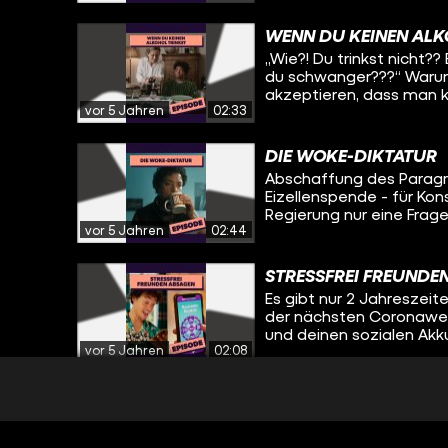
WENN DU KEINEN ALK
„Wie?! Du trinkst nicht??
du schwanger???“ Warum
akzeptieren, dass man ke
vor 5 Jahren
02:33
DIE WOKE-DIKTATUR
Abschaffung des Paragr
Eizellenspende - für Kon
Regierung nur eine Frage
vor 5 Jahren
02:44
STRESSFREI FREUNDE
Es gibt nur 2 Jahreszei
der nächsten Coronawel
und deinen sozialen Akk
vor 5 Jahren
02:08
BETROGEN MIT EINEM
Liebe kennt keine Grenze