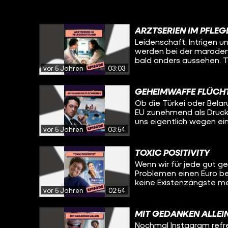
ARZTSERIEN IM PFLE
Leidenschaft, Intrigen u
werden bei der marode
bald anders aussehen. T
vor 5 Jahren
03:03
GEHEIMWAFFE FLÜCH
Ob die Türkei oder Bel
EU zunehmend als Druckm
uns eigentlich wegen e
vor 5 Jahren
03:54
TOXIC POSITIVITY
Wenn wir für jede gut 
Problemen einen Euro b
keine Existenzängste me
vor 5 Jahren
02:54
MIT GEDANKEN ALLEI
Nochmal Instagram refre