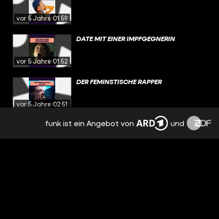
vor 5 Jahren
01:59
DATE MIT EINER IMPFGEGNERIN
vor 5 Jahren
01:52
DER FEMINSTISCHE RAPPER
vor 5 Jahren
02:51
funk ist ein Angebot von
und
THE CATHOLIC WAY
vor 5 Jahren
01:49
DIE GROSSE IMPFLÜGE
vor 5 Jahren
02:10
HATE SPEECH POLICE