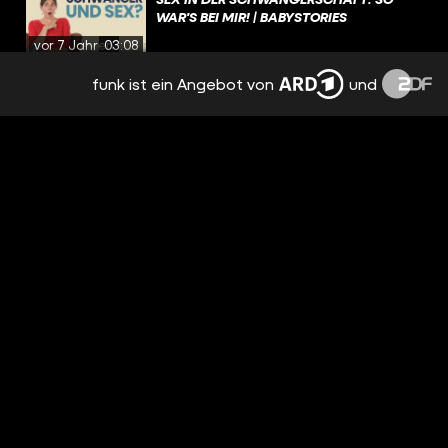
WAR'S BEI MIR! | BABYSTORIES
vor 7 Jahren
03:08
funk ist ein Angebot von
und
SCHWANGER & DER KÖRPER VERÄNDERT
SICH - TIPPS FÜR MAMAS & MÄNNER |
BABYSTORIES
vor 7 Jahren
15:25
KÖRPER & SELBSTBEWUSSTSEIN: DAS
HAT MEINE SCHWANGERSCHAFT
VERÄNDERT | BABYSTORIES
vor 7 Jahren
06:33
GEWICHTSZUNAHME IN DER
SCHWANGERSCHAFT - INFOS & TIPPS |
BABYSTORIES
vor 7 Jahren
14:38
GEWICHTSZUNAHME IN DER
SCHWANGERSCHAFT - UNSER
ERFAHRUNGSBERICHT | BABYSTORIES
vor 7 Jahren
04:49
SCHWANGERSCHAFTSDIABETES - INFOS