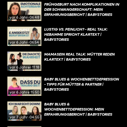
FRÜHGEBURT NACH KOMPLIKATIONEN IN
DER SCHWANGERSCHAFT: MEIN
ERFAHRUNGSBERICHT | BABYSTORIES
vor 6 Jahren
06:48
LUSTIG VS. PEINLICH? - REAL TALK:
HEBAMME SPRICHT KLARTEXT |
BABYSTORIES
vor 6 Jahren
06:54
MAMASEIN REAL TALK: MÜTTER REDEN
KLARTEXT | BABYSTORIES
vor 6 Jahren
11:18
BABY BLUES & WOCHENBETTDEPRESSION
- TIPPS FÜR MÜTTER & PARTNER |
BABYSTORIES
vor 6 Jahren
15:50
BABY BLUES &
WOCHENBETTDEPRESSION: MEIN
ERFAHRUNGSBERICHT | BABYSTORIES
vor 7 Jahren
04:55