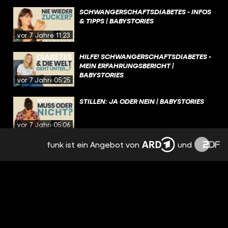
SCHWANGERSCHAFTSDIABETES - INFOS
& TIPPS | BABYSTORIES
vor 7 Jahren
11:23
HILFE! SCHWANGERSCHAFTSDIABETES -
MEIN ERFAHRUNGSBERICHT |
BABYSTORIES
vor 7 Jahren
05:25
STILLEN: JA ODER NEIN | BABYSTORIES
vor 7 Jahren
05:06
funk ist ein Angebot von
und
ANSTILLEN - MEIN ERFAHRUNGSBERICHT
| BABYSTORIES
vor 7 Jahren
06:25
MILCHSTAU UND BRUSTENTZÜNDUNG -
INFOS & TIPPS | BABYSTORIES
vor 7 Jahren
08:32