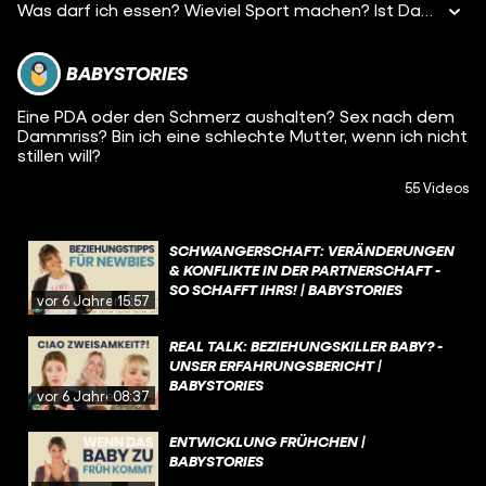
Was darf ich essen? Wieviel Sport machen? Ist Dauerhunger normal? Kisu erzählt bei Babystories von den Veränderungen im Körper & Verhalten bezüglich Sport, Ernährung & Müdigkeit in der Schwangerschaft...
BABYSTORIES
Eine PDA oder den Schmerz aushalten? Sex nach dem
Dammriss? Bin ich eine schlechte Mutter, wenn ich nicht
stillen will?
55 Videos
SCHWANGERSCHAFT: VERÄNDERUNGEN
& KONFLIKTE IN DER PARTNERSCHAFT -
SO SCHAFFT IHRS! | BABYSTORIES
vor 6 Jahren
15:57
REAL TALK: BEZIEHUNGSKILLER BABY? -
UNSER ERFAHRUNGSBERICHT |
BABYSTORIES
vor 6 Jahren
08:37
ENTWICKLUNG FRÜHCHEN |
BABYSTORIES