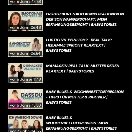
vor 6 Jahren
13:58
FRÜHGEBURT NACH KOMPLIKATIONEN IN
DER SCHWANGERSCHAFT: MEIN
ERFAHRUNGSBERICHT | BABYSTORIES
vor 6 Jahren
06:48
LUSTIG VS. PEINLICH? - REAL TALK:
HEBAMME SPRICHT KLARTEXT |
BABYSTORIES
vor 6 Jahren
06:54
MAMASEIN REAL TALK: MÜTTER REDEN
KLARTEXT | BABYSTORIES
vor 6 Jahren
11:18
BABY BLUES & WOCHENBETTDEPRESSION
- TIPPS FÜR MÜTTER & PARTNER |
BABYSTORIES
vor 6 Jahren
15:50
BABY BLUES &
WOCHENBETTDEPRESSION: MEIN
ERFAHRUNGSBERICHT | BABYSTORIES
vor 7 Jahren
04:55