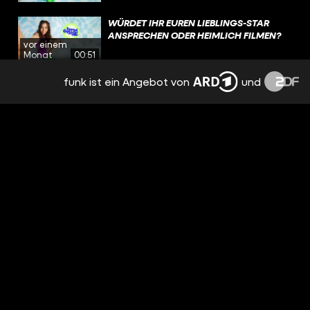
WÜRDET IHR EUREN LIEBLINGS-STAR
ANSPRECHEN ODER HEIMLICH FILMEN?
vor einem
Monat
00:51
funk ist ein Angebot von
und
TRAYVIS IST CRINGE?!
vor einem
Monat
00:58
MÄNNER WICHTIGER ALS
FREUNDSCHAFTEN?!
vor einem
Monat
00:51
OLIVIA RODRIGO MACHT ANSAGE AN
LOUIS’ EX
vor einem
Monat
01:02
SIND WIR ALLE COOKED?
vor einem
Monat
00:59