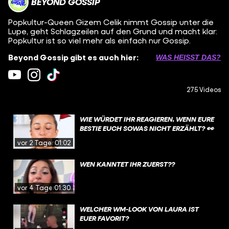
BEYOND GOSSIP
Popkultur-Queen Gizem Celik nimmt Gossip unter die
Lupe, geht Schlagzeilen auf den Grund und macht klar:
Popkultur ist so viel mehr als einfach nur Gossip.
Beyond Gossip gibt es auch hier:
WAS HEISST DAS?
275 Videos
WIE WÜRDET IHR REAGIEREN, WENN EURE
BESTIE EUCH SOWAS NICHT ERZÄHLT? 👀
vor 2 Tagen
01:02
WEN KANNTET IHR ZUERST??
vor 4 Tagen
01:30
WELCHER WM-LOOK VON LAURA IST
EUER FAVORIT?