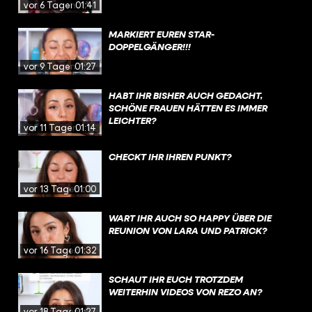
vor 6 Tagen
01:41
MARKIERT EUREN STAR-
DOPPELGÄNGER!!!
vor 9 Tagen
01:27
HABT IHR BISHER AUCH GEDACHT,
SCHÖNE FRAUEN HÄTTEN ES IMMER
LEICHTER?
vor 11 Tagen
01:14
CHECKT IHR IHREN PUNKT?
vor 13 Tagen
01:00
WART IHR AUCH SO HAPPY ÜBER DIE
REUNION VON LARA UND PATRICK?
vor 16 Tagen
01:32
SCHAUT IHR EUCH TROTZDEM
WEITERHIN VIDEOS VON REZO AN?
vor 18 Tagen
01:27