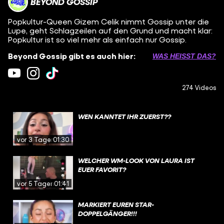
BEYOND GOSSIP
Popkultur-Queen Gizem Celik nimmt Gossip unter die
Lupe, geht Schlagzeilen auf den Grund und macht klar:
Popkultur ist so viel mehr als einfach nur Gossip.
Beyond Gossip gibt es auch hier:
WAS HEISST DAS?
274 Videos
WEN KANNTET IHR ZUERST??
vor 3 Tagen
01:30
WELCHER WM-LOOK VON LAURA IST
EUER FAVORIT?
vor 5 Tagen
01:41
MARKIERT EUREN STAR-
DOPPELGÄNGER!!!