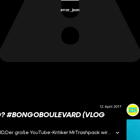
error_json
12. April 2017
D? #BONGOBOULEVARD (VLOG
Sehr geehrte*r Zuschauer*in des BONGO BOULEVARD,Der große YouTube-Kritiker MrTrashpack wird sich garantiert über diese Minuten bewegten Bildes freuen. Vielleicht auch nicht. Vielleicht wird ihn vor allem Ihre Meinung interessieren. Damit wäre er nicht allein, denn auch das Team BONGO BOULEVARD lauert in freudiger Neugier, Ihre Reaktionen erwartend, vor dem Bildschirm und komponiert Rhythmen durch wiederholtes Tippen der Taste namens “F5”. Beweggründe der Emotionen der bereits genannten Variation von menschlichen Wesen sind unter Anderem: Die Frage nach dem euphorischsten Fischmund der Geschichte, die Idee, öfter musikalische Spiele im BONGO BOULEVARD zu spielen, die so einfach sind, dass man sie sofort versteht, eine Ode an “Herrn Müllpack” und die Ankündigung einer spektakulären Reise durch die Raumzeit in eine strahlende Box voller Glühbirnen und einem gewissen Herrn Pohlmann. (Für eine andere Reise durch die Raumzeit, in eine Epoche, wo staunende Fische die Erde bevölkerten, klicken Sie hier: https://www.youtube.com/watch?v=LY6BSclUtBE) Wenn Sie ABONNIEREN, überschütten wir Sie mit Musik, Liebe und Raumzeit: https://www.youtube.com/channel/UCISU64nGvougXKjzaigDlag?sub_confirmation=1 +++ EXTREM SEHR GUT:jeden Mittwoch, 17.00hNEUES AUS DEM BONGO BOULEVARD +++ Bitte folgen Sie BONGO BOULEVARD auf Twitter:https://twitter.com/Bongo_Boulevard Bestaunen Sie BONGO BOULEVARD Bilder auf Instagram: https://www.instagram.com/bongoboulevard Und empfehlen Sie uns Ihren Eltern auf:Facebook: https://www.facebook.com/BongoBoulevard/ +++ UNSERE GASTGEBER:Marti Fischer (auch bekannt als "theclavinover")Marie Meimberg (auch bekannt als "mariemeimberg") SOUND:kling klang klang - Cameron McMichaelJames Studio - Guy James Cohen DAS BONGO BOULEVARD TEAM:Lukas PalmPatrick WollnyMarkus KretzschmarDominik LehmannMiri WeberRosa PalmManuel MeimbergMarie Meimberg