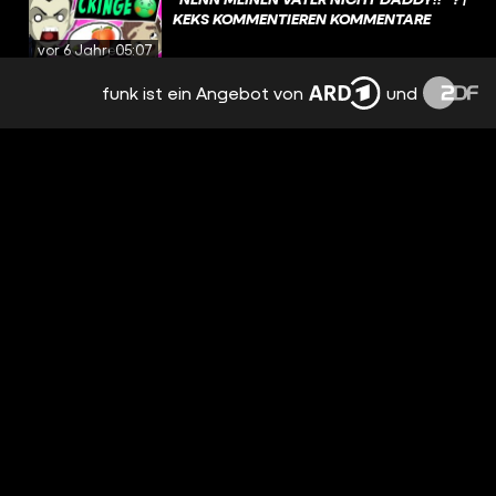
KEKS KOMMENTIEREN KOMMENTARE
vor 6 Jahren
05:07
funk ist ein Angebot von
und
MEIN OUTING WURDE ZUM TOTALEN
ALBTRAUM! ?
vor 6 Jahren
12:35
ZUM DATE ERPRESST... ?
vor 6 Jahren
06:04
MEIN DICK-PIC GING AN DIE FALSCHE
NUMMER ??
vor 6 Jahren
06:43
DIE WAHRHEIT HINTER DEM VIRUS
vor 6 Jahren
05:32
MEINE BETRUGS-MASCHE AUF