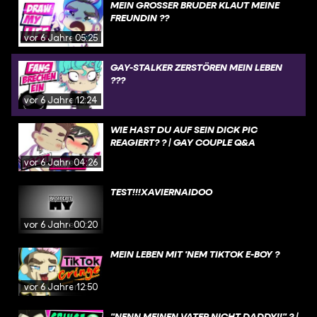
MEIN GROSSER BRUDER KLAUT MEINE F
REUNDIN ??
vor 6 Jahren
05:25
GAY-STALKER ZERSTÖREN MEIN LEBEN
?️‍??️
vor 6 Jahren
12:24
WIE HAST DU AUF SEIN DICK PIC
REAGIERT? ? | GAY COUPLE Q&A
vor 6 Jahren
04:26
TEST!!!XAVIERNAIDOO
vor 6 Jahren
00:20
MEIN LEBEN MIT 'NEM TIKTOK E-BOY ?
vor 6 Jahren
12:50
"NENN MEINEN VATER NICHT DADDY!!" ? |