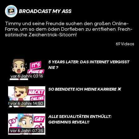
BROADCAST MY ASS
Timmy und seine Freunde suchen den großen Online-
Fame, um so dem öden Dorfleben zu entfliehen. Frech-
satirische Zeichentrick-Sitcom!
69 Videos
5 YEARS LATER: DAS INTERNET VERGISST
NIE ?
vor 6 Jahren
03:16
SO BEENDETE ICH MEINE KARRIERE ❌
vor 6 Jahren
14:50
ALLE SEXUALITÄTEN ENTHÜLLT:
GEHEIMNIS REVEAL!!
vor 6 Jahren
07:35