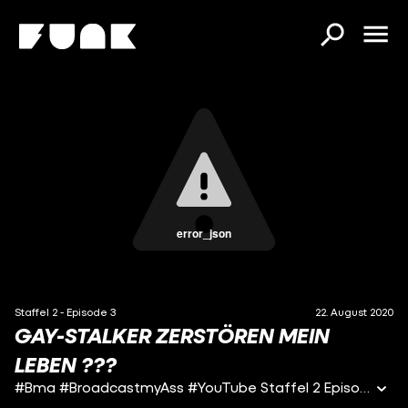
error_json
Staffel 2 - Episode 3
22. August 2020
GAY-STALKER ZERSTÖREN MEIN
LEBEN ?️‍??️
#Bma #BroadcastmyAss #YouTube Staffel 2 Episode 03: Gay-Stalker zerstört mein Leben ?️‍??️ Inhalt: Queer-Bait endet nie gut! Nach dem Fake Outing von Timmy, muss er jetzt mit den Konsequensen leben. Gay-Stalker besetzen nun die Villa und zerstören nach und nach sein Leben. Wie sollen Timmy, Stein und Lana da wieder rauskommen? BMA ist eine satirische Zeichentrickserie, in der es um drei Freunde der Generation Z geht, die vom großen Online-Erfolg träumen, um so dem öden Dorfleben zu entfliehen. Auf ihrer Reise erleben und durchqueren wir mit ihnen alle schönen und grauenvollen Facetten des YouTube-/Social Media Kosmos – vom Online-Populismus bis hin zum groß inszenierten Drama für die Klicks. #BMA ist ein Serie von darkviktory: http://youtube.com/darkviktory Music by 24|7 sound (http://www.24-7sound.com/) voices: darkviktory - Timmy/Knaller/Forge Myriam McFly – Lana Gong Bao - Stein Christian Zeiger - Armi/Leggi Kostas Kind - Kevin Francis Dichmann - Sana HorrorKissen - Karen-Mom Rieker Werner - Angel DerMiep - Randoms Joey's Jungle - Brain Sandra Heise - Natsu/Randoms Yato Damnson - Sane/Randoms Animation: darkviktory studios