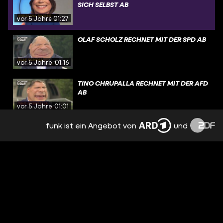
SICH SELBST AB
vor 5 Jahren
01:27
OLAF SCHOLZ RECHNET MIT DER SPD AB
vor 5 Jahren
01:16
TINO CHRUPALLA RECHNET MIT DER AFD
AB
vor 5 Jahren
01:01
funk ist ein Angebot von
und
LASCHET RECHNET MIT SICH SELBST AB
vor 5 Jahren
01:09
NAZIS GEGEN QUERDENKER
vor 5 Jahren
01:46
APPLAUS VON RECHTS