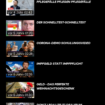
PFLEGEFÄLLE PFLEGEN PFLEGEFÄLLE
vor 4 Jahren
02:43
DER SCHNELLTEST-SCHNELLTEST
vor 5 Jahren
01:20
CORONA-DEMO SCHULUNGSVIDEO
vor 5 Jahren
02:28
IMPFGELD STATT IMPFPFLICHT
vor 5 Jahren
02:35
GELD - DAS PERFEKTE
WEIHNACHTSGESCHENK
vor 5 Jahren
01:30
DON'T LEGALIZE IT! DEALER IM