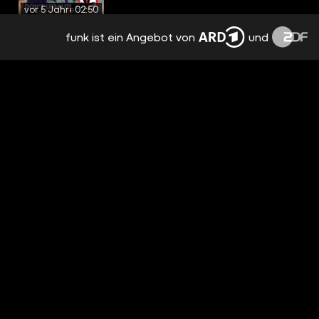
vor 5 Jahren
02:50
funk ist ein Angebot von
und
DER UNGEIMPFTENBETREUER
vor 5 Jahren
02:29
GELD ANLEGEN 2021
vor 5 Jahren
03:28
DAS GENIE HINTER DEM SPD-
WAHLKAMPF
vor 5 Jahren
01:54
CHRISTIAN LINDNER RECHNET MIT DER
FDP AB
vor 5 Jahren
01:31
ANNALENA BAERBOCK RECHNET MIT
SICH SELBST AB