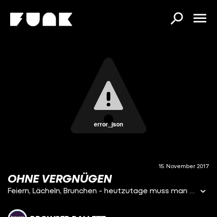
error_json
15. November 2017
OHNE VERGNÜGEN
Feiern, Lächeln, Brunchen - heutzutage muss man viel machen, um glücklich zu sein. Für alle, die da nicht mithalten wollen, gibt es ab heute "Ohne Vergnügen“ - Das neue Lowlifestyle Magazin für Pessimisten und prekär Beschäftigten.