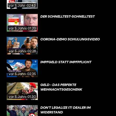
vor 5 Jahren
02:43
DER SCHNELLTEST-SCHNELLTEST
vor 5 Jahren
01:20
CORONA-DEMO SCHULUNGSVIDEO
vor 5 Jahren
02:28
IMPFGELD STATT IMPFPFLICHT
vor 5 Jahren
02:35
GELD - DAS PERFEKTE
WEIHNACHTSGESCHENK
vor 5 Jahren
01:30
DON'T LEGALIZE IT! DEALER IM
WIDERSTAND