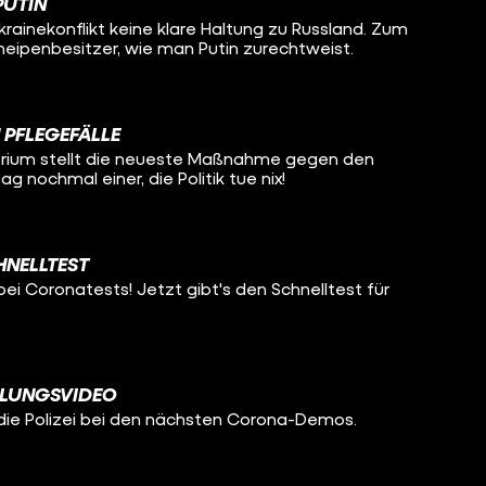
PUTIN
rainekonflikt keine klare Haltung zu Russland. Zum
Kneipenbesitzer, wie man Putin zurechtweist.
 PFLEGEFÄLLE
rium stellt die neueste Maßnahme gegen den
g nochmal einer, die Politik tue nix!
HNELLTEST
bei Coronatests! Jetzt gibt's den Schnelltest für
LUNGSVIDEO
r die Polizei bei den nächsten Corona-Demos.