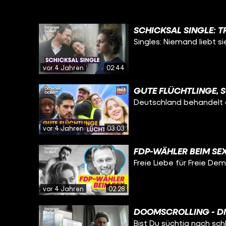
SCHICKSAL SINGLE: T
Singles: Niemand liebt s
vor 4 Jahren
02:44
GUTE FLÜCHTLINGE, 
Deutschland behandelt al
vor 4 Jahren
03:03
FDP-WÄHLER BEIM SEX
Freie Liebe für Freie De
vor 4 Jahren
02:28
DOOMSCROLLING - DI
Bist Du süchtig nach sc