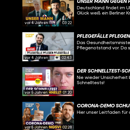
UNSER MANN GEGEN 
Deutschland findet im Uk
Glück weiß ein Berliner 
vor 4 Jahren
03:22
PFLEGEFÄLLE PFLEGEN
Das Gesundheitsministe
Pflegenotstand vor. Da sa
vor 4 Jahren
02:43
DER SCHNELLTEST-SC
Nie wieder Unsicherheit 
Schnelltests!
vor 5 Jahren
01:20
CORONA-DEMO SCHU
Hier unser Leitfaden fü
vor 5 Jahren
02:28