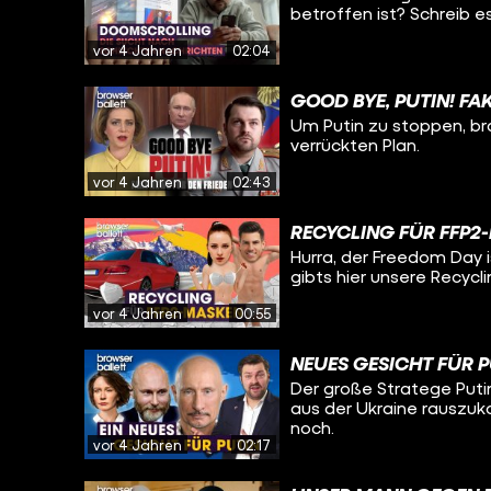
betroffen ist? Schreib e
vor 4 Jahren
02:04
GOOD BYE, PUTIN! FA
Um Putin zu stoppen, b
verrückten Plan.
vor 4 Jahren
02:43
RECYCLING FÜR FFP2
Hurra, der Freedom Day i
gibts hier unsere Recycl
vor 4 Jahren
00:55
NEUES GESICHT FÜR P
Der große Stratege Puti
aus der Ukraine rauszuk
noch.
vor 4 Jahren
02:17