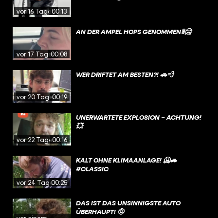
vor 16 Tagen
00:13
AN DER AMPEL HOPS GENOMMEN🚦🥶
vor 17 Tagen
00:08
WER DRIFTET AM BESTEN?! 🚗💨
vor 20 Tagen
00:19
UNERWARTETE EXPLOSION – ACHTUNG!
💥
vor 22 Tagen
00:16
KALT OHNE KLIMAANLAGE! 🥶🚗
#CLASSIC
vor 24 Tagen
00:25
DAS IST DAS UNSINNIGSTE AUTO
ÜBERHAUPT! 🤨
vor einem