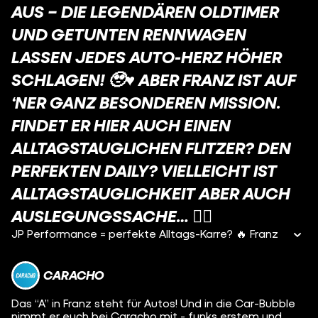
AUS – DIE LEGENDÄREN OLDTIMER
UND GETUNTEN RENNWAGEN
LASSEN JEDES AUTO-HERZ HÖHER
SCHLAGEN! 🥹♥️ ABER FRANZ IST AUF
‘NER GANZ BESONDEREN MISSION.
FINDET ER HIER AUCH EINEN
ALLTAGSTAUGLICHEN FLITZER? DEN
PERFEKTEN DAILY? VIELLEICHT IST
ALLTAGSTAUGLICHKEIT ABER AUCH
AUSLEGUNGSSACHE… 🤷‍♀️
JP Performance = perfekte Alltags-Karre? 🔥 Franz
CARACHO
Das “A” in Franz steht für Autos! Und in die Car-Bubble
nimmt er euch bei Caracho mit - funks erstem und