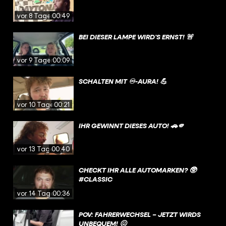
vor 8 Tagen
00:49
BEI DIESER LAMPE WIRD’S ERNST! 🚨
vor 9 Tagen
00:09
SCHALTEN MIT ♾️-AURA! 💪
vor 10 Tagen
00:21
IHR GEWINNT DIESES AUTO! 🚗🫵
vor 13 Tagen
00:40
CHECKT IHR ALLE AUTOMARKEN? 🥸
#CLASSIC
vor 14 Tagen
00:36
POV: FAHRERWECHSEL – JETZT WIRDS
UNBEQUEM! 😖