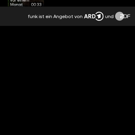
Monat
00:33
funk ist ein Angebot von
und
KOFFERRAUM SCHLIESSEN - WER S
CHEISST REIN?! 🥲
vor einem
Monat
00:29
UNFALL – SCHÜTZ DICH SELBST! 🚨
vor einem
Monat
00:22
SCHULTERBLICK NICHT VERGESSEN!!! 🙂
vor einem
Monat
00:05
5 EINPARKTYPEN! 🆘🫠 #CLASSIC
vor einem
Monat
00:59
KAUFT DIESES AUTO BLOSS NICHT! 🚫
vor einem