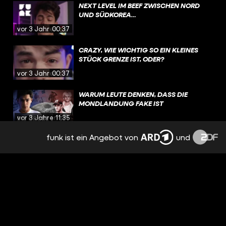
NEXT LEVEL IM BEEF ZWISCHEN NORD
UND SÜDKOREA…
vor 3 Jahren
00:37
CRAZY, WIE WICHTIG SO EIN KLEINES
STÜCK GRENZE IST, ODER?
vor 3 Jahren
00:37
WARUM LEUTE DENKEN, DASS DIE
MONDLANDUNG FAKE IST
vor 3 Jahren
11:35
funk ist ein Angebot von
und
WAS HABEN ALLE GEGEN
„OSTDEUTSCHLAND“?
vor 3 Jahren
01:24
2 FAMILIEN HABEN SO VIEL KOHLE WIE 41
MILLIONEN DEUTSCHE. DAS IST DOCH
ABSURD, ODER?
vor 3 Jahren
01:30