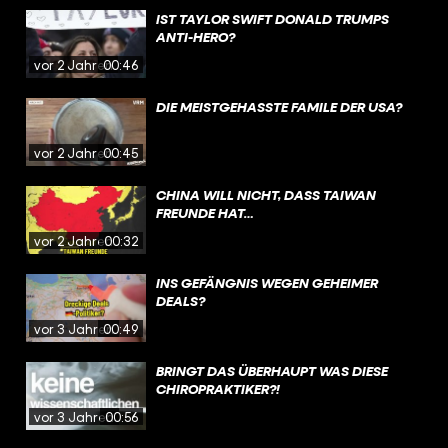
IST TAYLOR SWIFT DONALD TRUMPS
ANTI-HERO?
vor 2 Jahren
00:46
DIE MEISTGEHASSTE FAMILE DER USA?
vor 2 Jahren
00:45
CHINA WILL NICHT, DASS TAIWAN
FREUNDE HAT…
vor 2 Jahren
00:32
INS GEFÄNGNIS WEGEN GEHEIMER
DEALS?
vor 3 Jahren
00:49
BRINGT DAS ÜBERHAUPT WAS DIESE
CHIROPRAKTIKER?!
vor 3 Jahren
00:56