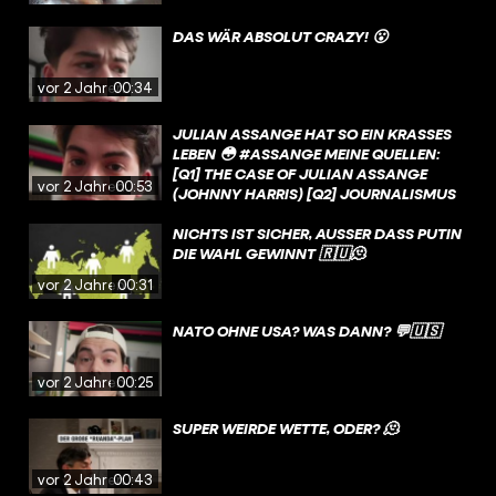
DAS WÄR ABSOLUT CRAZY! 😮
vor 2 Jahren
00:34
JULIAN ASSANGE HAT SO EIN KRASSES
LEBEN 😳 #ASSANGE MEINE QUELLEN:
[Q1] THE CASE OF JULIAN ASSANGE
vor 2 Jahren
00:53
(JOHNNY HARRIS) [Q2] JOURNALISMUS
IST KEIN VERBRECHEN (DER SPIEGEL) [Q3]
THE EXTRADITION OF JULIAN ASSANGE
NICHTS IST SICHER, AUSSER DASS PUTIN D
(NY TIMES)
IE WAHL GEWINNT 🇷🇺🫠
vor 2 Jahren
00:31
NATO OHNE USA? WAS DANN? 💬🇺🇸
vor 2 Jahren
00:25
SUPER WEIRDE WETTE, ODER? 🫠
vor 2 Jahren
00:43