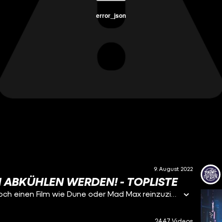
error_json
9. August 2022
CH ABKÜHLEN WERDEN! - TOPLISTE
Draußen ballert die Sonne unerbittlich? Sich jetzt noch einen Film wie Dune oder Mad Max reinzuziehen geht gar nicht, lieber was Eisiges! Heute zeigt euch Marius 5 eiskalte Filme und Serien, deren Anblick euch erfrischen wird!
2447 Videos