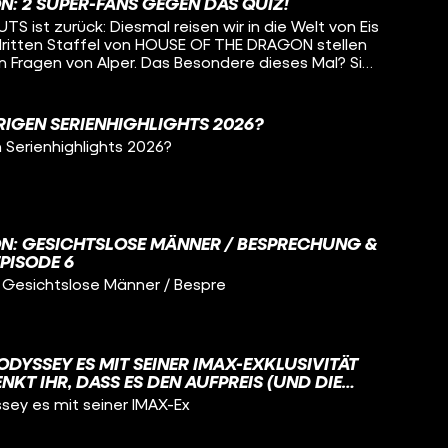
N: 2 SUPER-FANS GEGEN DAS QUIZ!
ßen Wetter geschuldet, auch über ihre
 ist zurück: Diesmal reisen wir in die Welt von Eis
 dazu und welche Rolle Michael Jackson eigentlich
dritten Staffel von HOUSE OF THE DRAGON stellen
hrt ihr im neuen Podcast hier bei CINEMA STRIKES
n Fragen von Alper. Das Besondere dieses Mal? Sie
n das Quiz! Schaffen es die beiden die Bedrohung
urückzuschlagen? Oder werden sie von den
nderern und dem Nachtkönig, vernichtet? Die
RIGEN SERIENHIGHLIGHTS 2026?
ei nicht nur um HOUSE OF THE DRAGON, sondern um
 Serienhighlights 2026?
LIED VON EIS UND FEUER, um die Originalserie GAME
 um A KNIGHT OF THE SEVEN KINGDOMS oder FEUER
ber Westeros, das Haus Targaryen und die vielen
. Martin geschaffen hat? Findet es heraus und
ei dieser neuen Ausgabe von FÜR EINE HANDVOLL
IKES BACK!
N: GESICHTSLOSE MÄNNER / BESPRECHUNG &
EPISODE 6
Gesichtslose Männer / Bespre
 ODYSSEY ES MIT SEINER IMAX-EXKLUSIVITÄT
NKT IHR, DASS ES DEN AUFPREIS (UND DIE
IST?
sey es mit seiner IMAX-Ex