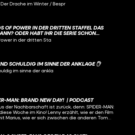
er Drache im Winter / Bespr
GS OF POWER IN DER DRITTEN STAFFEL DAS
ANN? ODER HABT IHR DIE SERIE SCHON
Power in der dritten Sta
UND SCHULDIG IM SINNE DER ANKLAGE ✋
huldig im sinne der ankla
DER-MAN: BRAND NEW DAY! | PODCAST
us der Nachbarschaft ist zurück, denn: SPIDER-MAN:
iese Woche im Kino! Lenny erzählt, wie er den Film
mit Marius, wie er sich zwischen die anderen Tom
allgemein im MCU einordnet. Außerdem
 INVITE und FORBIDDEN FRUITS in die deutschen
iden zum Anlass genommen, über ihr Lieblingsobst