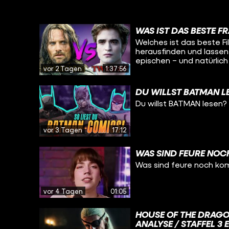
WAS IST DAS BESTE F
Welches ist das beste Fi
herausfinden und lassen 
epischen – und natürlich
vor 2 Tagen
1:37:56
Daneben ist der neu im
DER HERR DER ELEMENTE 
sind ein paar aktuelle Ki
DU WILLST BATMAN L
neuen Podcastfolge auf 
Du willst BATMAN lesen?
vor 3 Tagen
17:12
WAS SIND FEURE NOC
Was sind feure noch ko
vor 4 Tagen
01:05
HOUSE OF THE DRAGO
ANALYSE / STAFFEL 3 