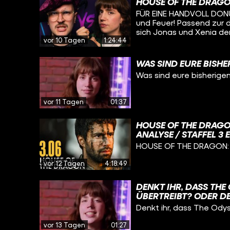
HOUSE OF THE DRAGO
zu reden - und, dem hei
FÜR EINE HANDVOLL DONUTS
Lieblingseissorten. Mehr
und Feuer! Passend zur 
bei alledem spielt, erfa
sich Jonas und Xenia de
BACK! Viel Spaß :)
vor 10 Tagen
1:24:44
spielen GEMEINSAM gege
aus dem hohen Norden z
Anderen, den Weißen Wa
WAS SIND EURE BISHE
Fragen drehen sich dab
Was sind eure bisherigen
die Bücher rund um DAS 
OF THRONES, aber auch
& BLUT. Wer weiß mehr ü
vor 11 Tagen
01:37
Figuren, die George R. R
spielt doch gerne mit b
DONUTS auf CINEMA STR
HOUSE OF THE DRAGO
ANALYSE / STAFFEL 3 
HOUSE OF THE DRAGON: 
vor 12 Tagen
4:18:49
DENKT IHR, DASS THE
ÜBERTREIBT? ODER DE
WEITE ANREISE) WERT 
Denkt ihr, dass The Odys
vor 13 Tagen
01:27