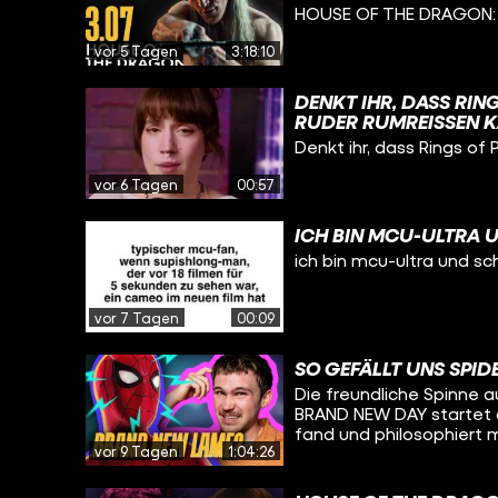
HOUSE OF THE DRAGON: D
vor 5 Tagen
3:18:10
DENKT IHR, DASS RIN
RUDER RUMREISSEN K
ABGESCHRIEBEN?
Denkt ihr, dass Rings of 
vor 6 Tagen
00:57
ICH BIN MCU-ULTRA 
ich bin mcu-ultra und sc
vor 7 Tagen
00:09
SO GEFÄLLT UNS SPI
Die freundliche Spinne a
BRAND NEW DAY startet d
fand und philosophiert 
vor 9 Tagen
1:04:26
Holland-Spidey-Filmen und 
kommen diese Woche THE
Kinos. Das haben die be