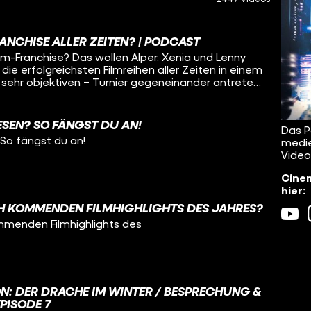
RANCHISE ALLER ZEITEN? | PODCAST
lm-Franchise? Das wollen Alper, Xenia und Lenny
die erfolgreichsten Filmreihen aller Zeiten in einem
 sehr objektiven – Turnier gegeneinander antreten!
 Streaming erschienene DIE LEGENDE VON AANG:
das große Thema dieser Woche. Auch mit dabei
nostarts und der übliche Wahnsinn hier in dieser
ESEN? SO FÄNGST DU AN!
Das P
CINEMA STRIKES BACK! Viel Spaß :)
 So fängst du an!
medie
Video
Cinem
hier:
H KOMMENDEN FILMHIGHLIGHTS DES JAHRES?
mmenden Filmhighlights des
N: DER DRACHE IM WINTER / BESPRECHUNG &
EPISODE 7