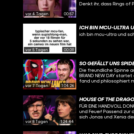
ABGESCHRIEBEN?
Denkt ihr, dass Rings of 
vor 4 Tagen
00:57
ICH BIN MCU-ULTRA 
ich bin mcu-ultra und sc
vor 5 Tagen
00:09
SO GEFÄLLT UNS SPI
Die freundliche Spinne a
BRAND NEW DAY startet d
fand und philosophiert 
vor 7 Tagen
1:04:26
Holland-Spidey-Filmen und 
kommen diese Woche THE
Kinos. Das haben die be
HOUSE OF THE DRAGO
zu reden - und, dem hei
FÜR EINE HANDVOLL DONUTS
Lieblingseissorten. Mehr
und Feuer! Passend zur 
bei alledem spielt, erfa
sich Jonas und Xenia de
BACK! Viel Spaß :)
vor 8 Tagen
1:24:44
spielen GEMEINSAM gege
aus dem hohen Norden z
Anderen, den Weißen Wa