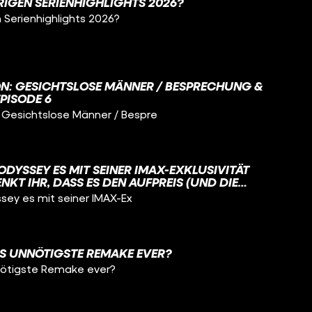
RIGEN SERIENHIGHLIGHTS 2026?
ei nicht nur um HOUSE OF THE DRAGON, sondern um
 Serienhighlights 2026?
LIED VON EIS UND FEUER, um die Originalserie GAME
 um A KNIGHT OF THE SEVEN KINGDOMS oder FEUER
ber Westeros, das Haus Targaryen und die vielen
. Martin geschaffen hat? Findet es heraus und
ei dieser neuen Ausgabe von FÜR EINE HANDVOLL
IKES BACK!
N: GESICHTSLOSE MÄNNER / BESPRECHUNG &
EPISODE 6
Gesichtslose Männer / Bespre
 ODYSSEY ES MIT SEINER IMAX-EXKLUSIVITÄT
NKT IHR, DASS ES DEN AUFPREIS (UND DIE
IST?
sey es mit seiner IMAX-Ex
AS UNNÖTIGSTE REMAKE EVER?
nötigste Remake ever?