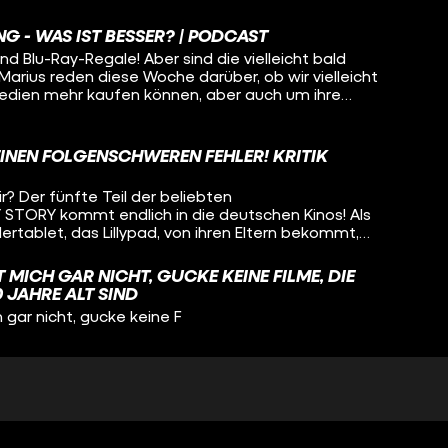
NG - WAS IST BESSER? | PODCAST
nd Blu-Ray-Regale! Aber sind die vielleicht bald
arius reden diese Woche darüber, ob wir vielleicht
edien mehr kaufen können, aber auch um ihre
en TOY STORY 5 startet auch
 GELACHT in den deutschen Kinos. Warum die
inden, erfahrt ihr in dieser neuen Podcastfolge hier
EINEN FOLGENSCHWEREN FEHLER! KRITIK
 Viel Spaß :)
r? Der fünfte Teil der beliebten
STORY kommt endlich in die deutschen Kinos! Als
dertablet, das Lillypad, von ihren Eltern bekommt,
zeuge rund um Woody und Buzz mit dem neuen
r hat sich TOY STORY 5 für euch angesehen und
 MICH GAR NICHT, GUCKE KEINE FILME, DIE
ob Pixars Magie immer noch zu spüren ist und wie der
 JAHRE ALT SIND
t und digitale Medien umgeht. Hat hier Pixar
 gar nicht, gucke keine F
 hier in unserer
STRIKES BACK! Viel Spaß. :)
ON: UNGEBEUGT UND UNGEZÄHMT /
SE / STAFFEL 3 EPISODE 5
 Ungebeugt und ungezähmt / Be