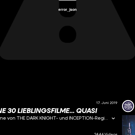
error_json
17. Juni 2019
E 30 LIEBLINGSFILME… QUASI
In unseren News erfahrt ihr heute einige Lieblingsfilme von THE DARK KNIGHT- und INCEPTION-Regisseur Christopher Nolan. Außerdem gibt es News zu BEETLEJUICE 2, dem THE DIVISION-Film und zu CHERNOBYL von HBO.
2446 Videos