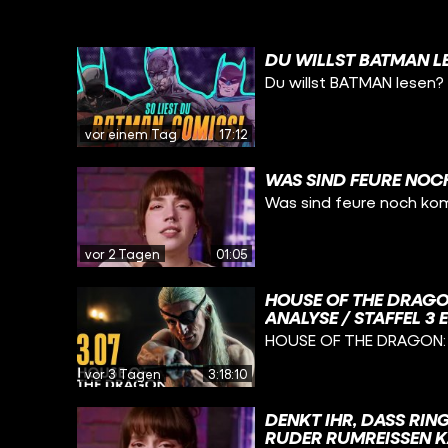
DU WILLST BATMAN L
Du willst BATMAN lesen?
vor einem Tag
17:12
WAS SIND FEURE NOC
Was sind feure noch ko
vor 2 Tagen
01:05
HOUSE OF THE DRAGO
ANALYSE / STAFFEL 3 
HOUSE OF THE DRAGON: D
vor 3 Tagen
3:18:10
DENKT IHR, DASS RIN
RUDER RUMREISSEN K