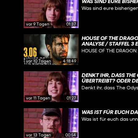
WAS SIND EURE BISHE
Fragen drehen sich dab
Was sind eure bisherigen
die Bücher rund um DAS 
OF THRONES, aber auch
& BLUT. Wer weiß mehr ü
vor 9 Tagen
01:37
Figuren, die George R. R
spielt doch gerne mit b
DONUTS auf CINEMA STR
HOUSE OF THE DRAGO
ANALYSE / STAFFEL 3 
HOUSE OF THE DRAGON: 
vor 10 Tagen
4:18:49
DENKT IHR, DASS THE
ÜBERTREIBT? ODER DE
WEITE ANREISE) WERT 
Denkt ihr, dass The Odys
vor 11 Tagen
01:27
WAS IST FÜR EUCH D
Was ist für euch das un
vor 13 Tagen
00:54