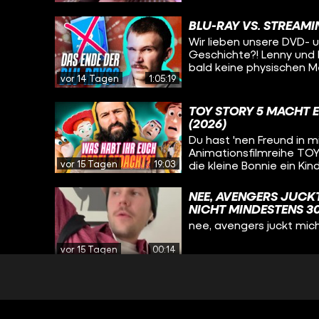
BLU-RAY VS. STREAMI
Wir lieben unsere DVD- u
Geschichte?! Lenny und M
bald keine physischen M
vor 14 Tagen
1:05:19
Vorteile gegenüber Streamingdiensten. Neb
die Doku WAS HABEN WIR
beiden sie so großartig f
TOY STORY 5 MACHT 
auf CINEMA STRIKES BACK!
(2026)
Du hast 'nen Freund in mi
Animationsfilmreihe TOY 
vor 15 Tagen
19:03
die kleine Bonnie ein Kin
konkurrieren die Spiel
technischen Gerät. Alpe
NEE, AVENGERS JUCKT
verrät in dieser Kritik, 
NICHT MINDESTENS 30
Film mit dem Thema Such
nee, avengers juckt mich
einen Riesenfehler begangen? Schaut rein und erfahrt es
neuen Kritik auf CINEMA 
vor 15 Tagen
00:14
HOUSE OF THE DRAG
BESPRECHUNG & ANALY
HOUSE OF THE DRAGON: