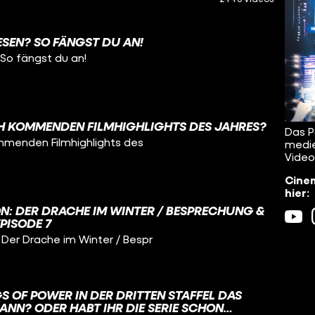
ESEN? SO FÄNGST DU AN!
 So fängst du an!
H KOMMENDEN FILMHIGHLIGHTS DES JAHRES?
Das P
mmenden Filmhighlights des
medie
Video
Cinem
hier:
N: DER DRACHE IM WINTER / BESPRECHUNG &
EPISODE 7
er Drache im Winter / Bespr
GS OF POWER IN DER DRITTEN STAFFEL DAS
ANN? ODER HABT IHR DIE SERIE SCHON