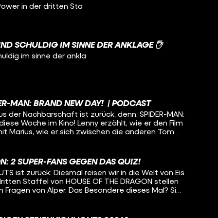
Power in der dritten Sta
UND SCHULDIG IM SINNE DER ANKLAGE ✋
huldig im sinne der ankla
DER-MAN: BRAND NEW DAY! | PODCAST
us der Nachbarschaft ist zurück, denn: SPIDER-MAN:
iese Woche im Kino! Lenny erzählt, wie er den Film
mit Marius, wie er sich zwischen die anderen Tom
allgemein im MCU einordnet. Außerdem
 INVITE und FORBIDDEN FRUITS in die deutschen
iden zum Anlass genommen, über ihr Lieblingsobst
N: 2 SUPER-FANS GEGEN DAS QUIZ!
ßen Wetter geschuldet, auch über ihre
 ist zurück: Diesmal reisen wir in die Welt von Eis
 dazu und welche Rolle Michael Jackson eigentlich
dritten Staffel von HOUSE OF THE DRAGON stellen
hrt ihr im neuen Podcast hier bei CINEMA STRIKES
n Fragen von Alper. Das Besondere dieses Mal? Sie
n das Quiz! Schaffen es die beiden die Bedrohung
urückzuschlagen? Oder werden sie von den
nderern und dem Nachtkönig, vernichtet? Die