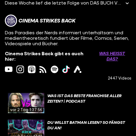
Diese Woche lief die letzte Folge von DAS BUCH VON BOBA FETT! Alper, Jonas und Marius schauen sich in diesem Podcast jede der insgesamt sieben Folgen an, bewerten sie und reden über vielen kleinen und großen Dinge, die in dieser Star Wars-Serie passiert sind! Wie fandet ihr die Serie? Schreibt's uns in die Kommentare! ACHTUNG: Es gibt Spoiler zu Boba Fett, The Mandalorian, The Bad Batch und Clone Wars!
CINEMA STRIKES BACK
Das Paradies der Nerds informiert unterhaltsam und
medientheoretisch fundiert über Filme, Comics, Serien,
Videospiele und Bücher.
Cinema Strikes Back gibt es auch
WAS HEISST D
hier:
AS?
2447 Videos
WAS IST DAS BESTE FRANCHISE ALLER
ZEITEN? | PODCAST
vor 2 Tagen
1:37:56
DU WILLST BATMAN LESEN? SO FÄNGST
DU AN!