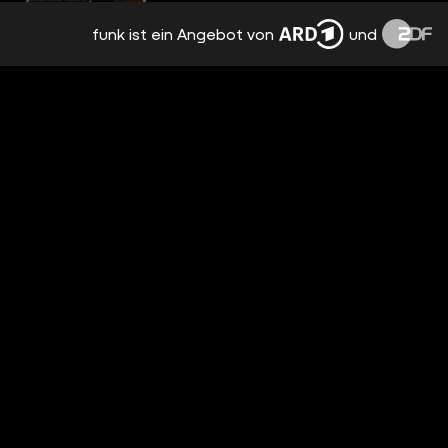
funk ist ein Angebot von
und
HOUSE OF THE DRAGON: 2 SUPER-FANS
GEGEN DAS QUIZ!
vor 10 Tagen
1:24:44
WAS SIND EURE BISHERIGEN
SERIENHIGHLIGHTS 2026?
vor 11 Tagen
01:37
HOUSE OF THE DRAGON: GESICHTSLOSE
MÄNNER / BESPRECHUNG & ANALYSE /
STAFFEL 3 EPISODE 6
vor 12 Tagen
4:18:49
DENKT IHR, DASS THE ODYSSEY ES MIT
SEINER IMAX-EXKLUSIVITÄT ÜBERTREIBT?
ODER DENKT IHR, DASS ES DEN AUFPREIS
vor 13 Tagen
01:27
(UND DIE WEITE ANREISE) WERT IST?
WAS IST FÜR EUCH DAS UNNÖTIGSTE
REMAKE EVER?
vor 15 Tagen
00:54