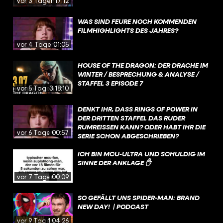
vor 3 Tagen
17:12
WAS SIND FEURE NOCH KOMMENDEN
FILMHIGHLIGHTS DES JAHRES?
vor 4 Tagen
01:05
HOUSE OF THE DRAGON: DER DRACHE IM
WINTER / BESPRECHUNG & ANALYSE /
STAFFEL 3 EPISODE 7
vor 5 Tagen
3:18:10
DENKT IHR, DASS RINGS OF POWER IN
DER DRITTEN STAFFEL DAS RUDER
RUMREISSEN KANN? ODER HABT IHR DIE
vor 6 Tagen
00:57
SERIE SCHON ABGESCHRIEBEN?
ICH BIN MCU-ULTRA UND SCHULDIG IM
SINNE DER ANKLAGE ✋
vor 7 Tagen
00:09
SO GEFÄLLT UNS SPIDER-MAN: BRAND
NEW DAY! | PODCAST
vor 9 Tagen
1:04:26