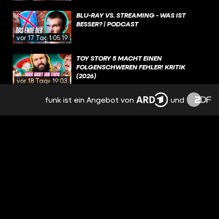
BLU-RAY VS. STREAMING - WAS IST
BESSER? | PODCAST
vor 17 Tagen
1:05:19
TOY STORY 5 MACHT EINEN
FOLGENSCHWEREN FEHLER! KRITIK
(2026)
vor 18 Tagen
19:03
funk ist ein Angebot von
und
NEE, AVENGERS JUCKT MICH GAR NICHT,
GUCKE KEINE FILME, DIE NICHT
MINDESTENS 30 JAHRE ALT SIND
vor 18 Tagen
00:14
HOUSE OF THE DRAGON: UNGEBEUGT
UND UNGEZÄHMT / BESPRECHUNG &
ANALYSE / STAFFEL 3 EPISODE 5
vor 20 Tagen
3:37:08
WAS SIND EURE LIEBLINGSDRACHEN IN
GAME OF THRONES UND HOUSE OF THE
DRAGON?
vor 21 Tagen
01:39