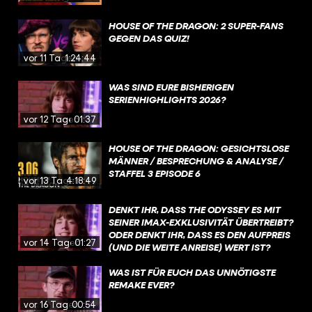
HOUSE OF THE DRAGON: 2 SUPER-FANS
GEGEN DAS QUIZ!
vor 11 Tagen
1:24:44
WAS SIND EURE BISHERIGEN
SERIENHIGHLIGHTS 2026?
vor 12 Tagen
01:37
HOUSE OF THE DRAGON: GESICHTSLOSE
MÄNNER / BESPRECHUNG & ANALYSE /
STAFFEL 3 EPISODE 6
vor 13 Tagen
4:18:49
DENKT IHR, DASS THE ODYSSEY ES MIT
SEINER IMAX-EXKLUSIVITÄT ÜBERTREIBT?
ODER DENKT IHR, DASS ES DEN AUFPREIS
vor 14 Tagen
01:27
(UND DIE WEITE ANREISE) WERT IST?
WAS IST FÜR EUCH DAS UNNÖTIGSTE
REMAKE EVER?
vor 16 Tagen
00:54