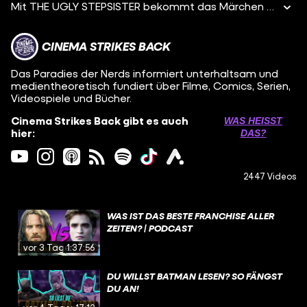
Mit THE UGLY STEPSISTER bekommt das Märchen von Aschenputtel ein bitterböses Horror-Makeover – und das hat mit dem ARD-Klassiker oder der DISNEY-Adaption CINDERELLA nur noch herzlich wenig gemeinsam. Denn das Film-Debüt der Regisseurin Emilie Blichfeldt zeigt in echter Bodyhorror-Manier eine Grausamkeit, die der Vorlage aus der Feder der Gebrüder Grimm alle Ehre macht. Statt gemütlicher Märchenstunde liefert THE UGLY STEPSISTER eine grotesk-blutige Albtraum-Variante des Stoffs, bei der einem das Lächeln im Halse stecken bleibt. Elvira, eine der ungeliebten Stiefschwestern, wird zur Hauptfigur – und was sie durchmacht, um dem Prinzen zu gefallen, ist nichts für schwache Nerven: grausame Schönheitsoperationen, gnadenlose Diäten und seelischer Terror inklusive. Es geht um Schönheitsideale, jede Menge Gesellschaftskritik und die ewige Frage: Wie weit muss eine Frau gehen, um gesehen zu werden? Wie eklig wird es und wie schlägt sich der Film Vergleich zur Genreschwester THE SUBSTANCE? Das erfahrt ihr hier, in dieser neuen Kritik auf CINEMA STRIKES BACK!
CINEMA STRIKES BACK
Das Paradies der Nerds informiert unterhaltsam und
medientheoretisch fundiert über Filme, Comics, Serien,
Videospiele und Bücher.
Cinema Strikes Back gibt es auch
WAS HEISST D
hier:
AS?
2447 Videos
WAS IST DAS BESTE FRANCHISE ALLER
ZEITEN? | PODCAST
vor 3 Tagen
1:37:56
DU WILLST BATMAN LESEN? SO FÄNGST
DU AN!