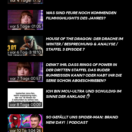
vor 4 Tagen
17:12
WAS SIND FEURE NOCH KOMMENDEN
FILMHIGHLIGHTS DES JAHRES?
vor 5 Tagen
01:05
HOUSE OF THE DRAGON: DER DRACHE IM
WINTER / BESPRECHUNG & ANALYSE /
STAFFEL 3 EPISODE 7
vor 6 Tagen
3:18:10
DENKT IHR, DASS RINGS OF POWER IN
DER DRITTEN STAFFEL DAS RUDER
RUMREISSEN KANN? ODER HABT IHR DIE
vor 7 Tagen
00:57
SERIE SCHON ABGESCHRIEBEN?
ICH BIN MCU-ULTRA UND SCHULDIG IM
SINNE DER ANKLAGE ✋
vor 8 Tagen
00:09
SO GEFÄLLT UNS SPIDER-MAN: BRAND
NEW DAY! | PODCAST
vor 10 Tagen
1:04:26