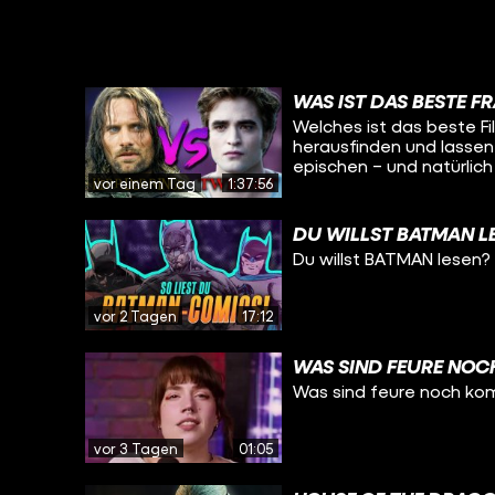
WAS IST DAS BESTE F
Welches ist das beste Fi
herausfinden und lassen 
epischen – und natürlich
vor einem Tag
1:37:56
Daneben ist der neu im
DER HERR DER ELEMENTE 
sind ein paar aktuelle Ki
DU WILLST BATMAN L
neuen Podcastfolge auf 
Du willst BATMAN lesen?
vor 2 Tagen
17:12
WAS SIND FEURE NOC
Was sind feure noch ko
vor 3 Tagen
01:05