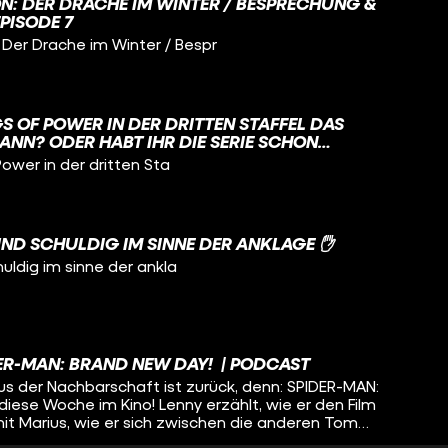
N: DER DRACHE IM WINTER / BESPRECHUNG &
EPISODE 7
er Drache im Winter / Bespr
GS OF POWER IN DER DRITTEN STAFFEL DAS
ANN? ODER HABT IHR DIE SERIE SCHON
Power in der dritten Sta
UND SCHULDIG IM SINNE DER ANKLAGE ✋
huldig im sinne der ankla
DER-MAN: BRAND NEW DAY! | PODCAST
us der Nachbarschaft ist zurück, denn: SPIDER-MAN:
iese Woche im Kino! Lenny erzählt, wie er den Film
mit Marius, wie er sich zwischen die anderen Tom
allgemein im MCU einordnet. Außerdem