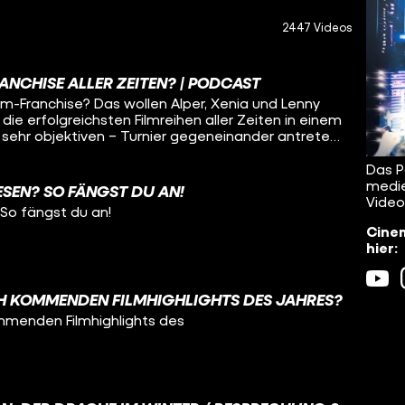
2447 Videos
RANCHISE ALLER ZEITEN? | PODCAST
lm-Franchise? Das wollen Alper, Xenia und Lenny
die erfolgreichsten Filmreihen aller Zeiten in einem
 sehr objektiven – Turnier gegeneinander antreten!
 Streaming erschienene DIE LEGENDE VON AANG:
das große Thema dieser Woche. Auch mit dabei
Das P
nostarts und der übliche Wahnsinn hier in dieser
medie
ESEN? SO FÄNGST DU AN!
CINEMA STRIKES BACK! Viel Spaß :)
Video
 So fängst du an!
Cinem
hier:
H KOMMENDEN FILMHIGHLIGHTS DES JAHRES?
mmenden Filmhighlights des