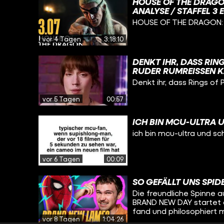
HOUSE OF THE DRAGO
ANALYSE / STAFFEL 3 
HOUSE OF THE DRAGON: D
vor 4 Tagen
3:18:10
DENKT IHR, DASS RIN
RUDER RUMREISSEN K
ABGESCHRIEBEN?
Denkt ihr, dass Rings of 
vor 5 Tagen
00:57
ICH BIN MCU-ULTRA 
ich bin mcu-ultra und sc
vor 6 Tagen
00:09
SO GEFÄLLT UNS SPI
Die freundliche Spinne a
BRAND NEW DAY startet d
fand und philosophiert 
vor 8 Tagen
1:04:26
Holland-Spidey-Filmen und 