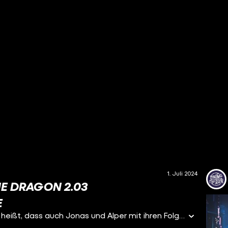
1. Juli 2024
HE DRAGON 2.03
E
HOUSE OF THE DRAGON ist endlich zurück! Und das heißt, dass auch Jonas und Alper mit ihren Folgenbesprechungen zu den Machtkämpfen der Targaryens um den eisernen Thron zurück sind! Schafft die langersehnte zweite Staffel es, das Niveau aufrechtzuerhalten? Heute besprechen die beiden die dritte Folge "The Burning Mill", dt. "Die Brennende Mühle".