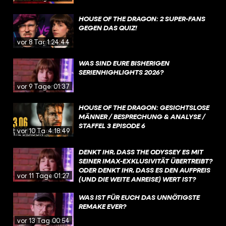
HOUSE OF THE DRAGON: 2 SUPER-FANS
GEGEN DAS QUIZ!
vor 8 Tagen
1:24:44
WAS SIND EURE BISHERIGEN
SERIENHIGHLIGHTS 2026?
vor 9 Tagen
01:37
HOUSE OF THE DRAGON: GESICHTSLOSE
MÄNNER / BESPRECHUNG & ANALYSE /
STAFFEL 3 EPISODE 6
vor 10 Tagen
4:18:49
DENKT IHR, DASS THE ODYSSEY ES MIT
SEINER IMAX-EXKLUSIVITÄT ÜBERTREIBT?
ODER DENKT IHR, DASS ES DEN AUFPREIS
vor 11 Tagen
01:27
(UND DIE WEITE ANREISE) WERT IST?
WAS IST FÜR EUCH DAS UNNÖTIGSTE
REMAKE EVER?
vor 13 Tagen
00:54