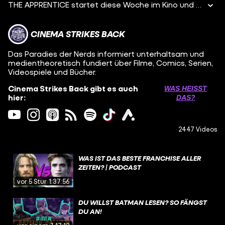
THE APPRENTICE startet diese Woche im Kino und sorgt bereits für erhitzte Gemüter und Kontroversen: Wenige Wochen vor dem US-Wahlkampf zwischen Donald Trump und Kamala Harris zeigt das Biopic den Werdegang des ehemaligen US-Präsidenten in New York City und seine Beziehung zu seinem fragwürdigen Mentor Roy Cohn (Jeremy Strong). Aber ist die Darstellung von Donald Trump (Sebastian Stan) wirklich so diskussionswürdig? Außerdem gibt's wie immer die heißesten Kinostarts der aktuellen Woche, zum Beispiel SMILE 2 und die aktuell gehypte Netflix-Serie NOBODY WANTS THIS. Damit herzlich willkommen zu einem neuen Podcast hier auf CINEMA STRIKES BACK!
CINEMA STRIKES BACK
Das Paradies der Nerds informiert unterhaltsam und
medientheoretisch fundiert über Filme, Comics, Serien,
Videospiele und Bücher.
Cinema Strikes Back gibt es auch
WAS HEISST D
hier:
AS?
2447 Videos
WAS IST DAS BESTE FRANCHISE ALLER
ZEITEN? | PODCAST
vor 5 Stunden
1:37:56
DU WILLST BATMAN LESEN? SO FÄNGST
DU AN!