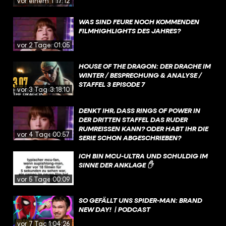
vor einem Tag
17:12
WAS SIND FEURE NOCH KOMMENDEN
FILMHIGHLIGHTS DES JAHRES?
vor 2 Tagen
01:05
HOUSE OF THE DRAGON: DER DRACHE IM
WINTER / BESPRECHUNG & ANALYSE /
STAFFEL 3 EPISODE 7
vor 3 Tagen
3:18:10
DENKT IHR, DASS RINGS OF POWER IN
DER DRITTEN STAFFEL DAS RUDER
RUMREISSEN KANN? ODER HABT IHR DIE
vor 4 Tagen
00:57
SERIE SCHON ABGESCHRIEBEN?
ICH BIN MCU-ULTRA UND SCHULDIG IM
SINNE DER ANKLAGE ✋
vor 5 Tagen
00:09
SO GEFÄLLT UNS SPIDER-MAN: BRAND
NEW DAY! | PODCAST
vor 7 Tagen
1:04:26