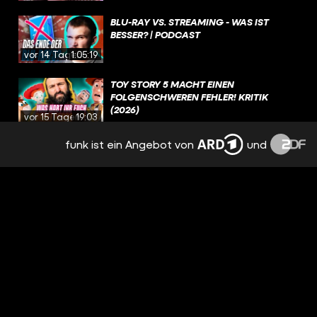
BLU-RAY VS. STREAMING - WAS IST
BESSER? | PODCAST
vor 14 Tagen
1:05:19
TOY STORY 5 MACHT EINEN
FOLGENSCHWEREN FEHLER! KRITIK
(2026)
vor 15 Tagen
19:03
funk ist ein Angebot von
und
NEE, AVENGERS JUCKT MICH GAR NICHT,
GUCKE KEINE FILME, DIE NICHT
MINDESTENS 30 JAHRE ALT SIND
vor 15 Tagen
00:14
HOUSE OF THE DRAGON: UNGEBEUGT
UND UNGEZÄHMT / BESPRECHUNG &
ANALYSE / STAFFEL 3 EPISODE 5
vor 17 Tagen
3:37:08
WAS SIND EURE LIEBLINGSDRACHEN IN
GAME OF THRONES UND HOUSE OF THE
DRAGON?
vor 18 Tagen
01:39