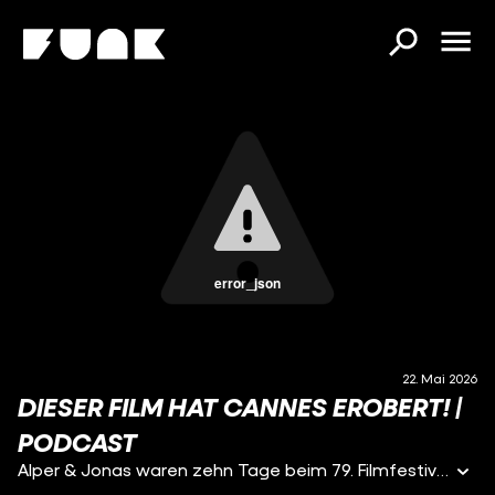
error_json
22. Mai 2026
DIESER FILM HAT CANNES EROBERT! |
PODCAST
Alper & Jonas waren zehn Tage beim 79. Filmfestival Cannes 2026, um die aktuellen Low- und Highlights live vor Ort mitzubekommen! Dabei trafen sie nicht nur Stars wie Guilermo del Toro, Elijah Wood, Gillian Anderson, Peter Jackson und John Travolta, sondern sahen auch zusammen über 40 Filme! Welche Filme unbedingt und welche überhaupt nicht sehenswert sind, verraten sie in diesem besonderen Podcast aus ihrer Ferienwohnung aus Südfrankreich. Dabei geht es um Festival-Hits wie CLUB KID, JIM QUEEN, TEENAGE SEX AND DEATH AT CAMP MIASMA, THE BELOVED uvm.! Viel Spaß bei diesem neuen Podcast hier auf Cinema Strikes Back!