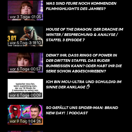
WAS SIND FEURE NOCH KOMMENDEN
FILMHIGHLIGHTS DES JAHRES?
vor 3 Tagen
01:05
HOUSE OF THE DRAGON: DER DRACHE IM
WINTER / BESPRECHUNG & ANALYSE /
STAFFEL 3 EPISODE 7
vor 5 Tagen
3:18:10
DENKT IHR, DASS RINGS OF POWER IN
DER DRITTEN STAFFEL DAS RUDER
RUMREISSEN KANN? ODER HABT IHR DIE
vor 6 Tagen
00:57
SERIE SCHON ABGESCHRIEBEN?
ICH BIN MCU-ULTRA UND SCHULDIG IM
SINNE DER ANKLAGE ✋
vor 6 Tagen
00:09
SO GEFÄLLT UNS SPIDER-MAN: BRAND
NEW DAY! | PODCAST
vor 9 Tagen
1:04:26