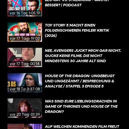
BESSER? | PODCAST
vor 16 Tagen
1:05:19
TOY STORY 5 MACHT EINEN
FOLGENSCHWEREN FEHLER! KRITIK
(2026)
vor 17 Tagen
19:03
NEE, AVENGERS JUCKT MICH GAR NICHT,
GUCKE KEINE FILME, DIE NICHT
MINDESTENS 30 JAHRE ALT SIND
vor 17 Tagen
00:14
HOUSE OF THE DRAGON: UNGEBEUGT
UND UNGEZÄHMT / BESPRECHUNG &
ANALYSE / STAFFEL 3 EPISODE 5
vor 18 Tagen
3:37:08
WAS SIND EURE LIEBLINGSDRACHEN IN
GAME OF THRONES UND HOUSE OF THE
DRAGON?
vor 20 Tagen
01:39
AUF WELCHEN KOMMENDEN FILM FREUT