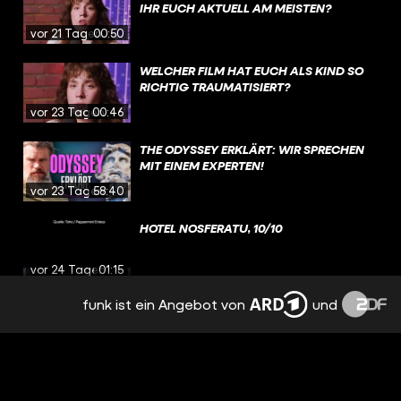
IHR EUCH AKTUELL AM MEISTEN?
vor 21 Tagen
00:50
WELCHER FILM HAT EUCH ALS KIND SO
RICHTIG TRAUMATISIERT?
vor 23 Tagen
00:46
THE ODYSSEY ERKLÄRT: WIR SPRECHEN
MIT EINEM EXPERTEN!
vor 23 Tagen
58:40
HOTEL NOSFERATU, 10/10
vor 24 Tagen
01:15
funk ist ein Angebot von
und
KRITIK: THE ODYSSEY / DIE ODYSSEE
(2026)
vor 25 Tagen
17:57
HOUSE OF THE DRAGON: WURDE DIESE