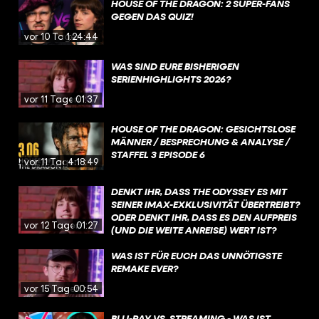
HOUSE OF THE DRAGON: 2 SUPER-FANS
GEGEN DAS QUIZ!
vor 10 Tagen
1:24:44
WAS SIND EURE BISHERIGEN
SERIENHIGHLIGHTS 2026?
vor 11 Tagen
01:37
HOUSE OF THE DRAGON: GESICHTSLOSE
MÄNNER / BESPRECHUNG & ANALYSE /
STAFFEL 3 EPISODE 6
vor 11 Tagen
4:18:49
DENKT IHR, DASS THE ODYSSEY ES MIT
SEINER IMAX-EXKLUSIVITÄT ÜBERTREIBT?
ODER DENKT IHR, DASS ES DEN AUFPREIS
vor 12 Tagen
01:27
(UND DIE WEITE ANREISE) WERT IST?
WAS IST FÜR EUCH DAS UNNÖTIGSTE
REMAKE EVER?
vor 15 Tagen
00:54
BLU-RAY VS. STREAMING - WAS IST