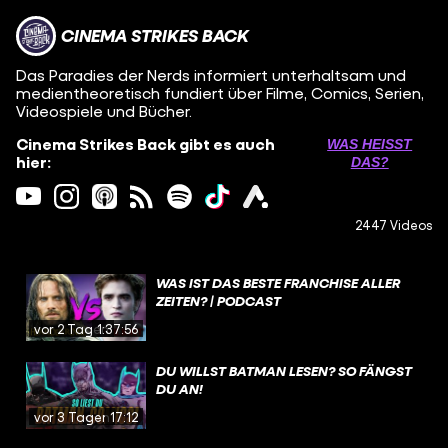
CINEMA STRIKES BACK
Das Paradies der Nerds informiert unterhaltsam und
medientheoretisch fundiert über Filme, Comics, Serien,
Videospiele und Bücher.
Cinema Strikes Back gibt es auch
WAS HEISST D
hier:
AS?
2447 Videos
WAS IST DAS BESTE FRANCHISE ALLER
ZEITEN? | PODCAST
vor 2 Tagen
1:37:56
DU WILLST BATMAN LESEN? SO FÄNGST
DU AN!
vor 3 Tagen
17:12