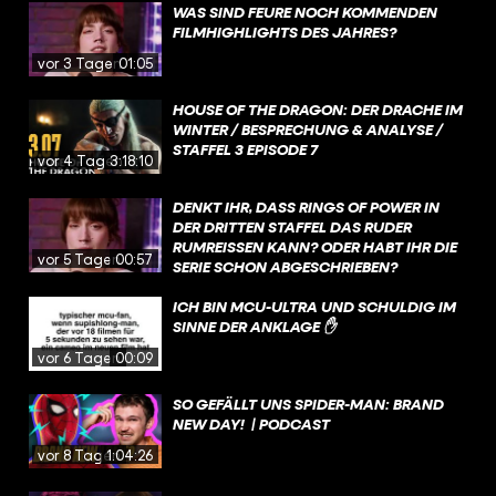
WAS SIND FEURE NOCH KOMMENDEN
FILMHIGHLIGHTS DES JAHRES?
vor 3 Tagen
01:05
HOUSE OF THE DRAGON: DER DRACHE IM
WINTER / BESPRECHUNG & ANALYSE /
STAFFEL 3 EPISODE 7
vor 4 Tagen
3:18:10
DENKT IHR, DASS RINGS OF POWER IN
DER DRITTEN STAFFEL DAS RUDER
RUMREISSEN KANN? ODER HABT IHR DIE
vor 5 Tagen
00:57
SERIE SCHON ABGESCHRIEBEN?
ICH BIN MCU-ULTRA UND SCHULDIG IM
SINNE DER ANKLAGE ✋
vor 6 Tagen
00:09
SO GEFÄLLT UNS SPIDER-MAN: BRAND
NEW DAY! | PODCAST
vor 8 Tagen
1:04:26