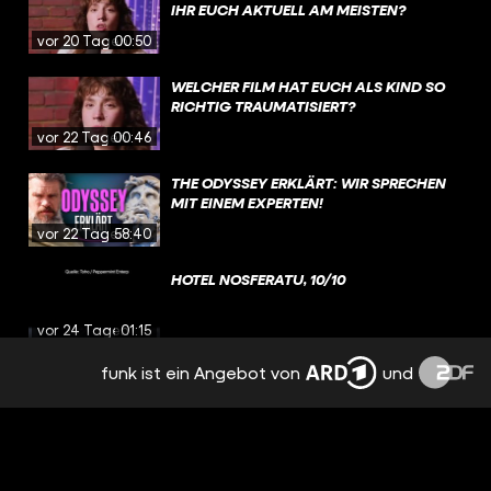
IHR EUCH AKTUELL AM MEISTEN?
vor 20 Tagen
00:50
WELCHER FILM HAT EUCH ALS KIND SO
RICHTIG TRAUMATISIERT?
vor 22 Tagen
00:46
THE ODYSSEY ERKLÄRT: WIR SPRECHEN
MIT EINEM EXPERTEN!
vor 22 Tagen
58:40
HOTEL NOSFERATU, 10/10
vor 24 Tagen
01:15
funk ist ein Angebot von
und
KRITIK: THE ODYSSEY / DIE ODYSSEE
(2026)
vor 24 Tagen
17:57
HOUSE OF THE DRAGON: WURDE DIESE