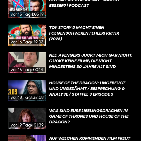
BESSER? | PODCAST
vor 15 Tagen
1:05:19
TOY STORY 5 MACHT EINEN
FOLGENSCHWEREN FEHLER! KRITIK
(2026)
vor 16 Tagen
19:03
NEE, AVENGERS JUCKT MICH GAR NICHT,
GUCKE KEINE FILME, DIE NICHT
MINDESTENS 30 JAHRE ALT SIND
vor 16 Tagen
00:14
HOUSE OF THE DRAGON: UNGEBEUGT
UND UNGEZÄHMT / BESPRECHUNG &
ANALYSE / STAFFEL 3 EPISODE 5
vor 18 Tagen
3:37:08
WAS SIND EURE LIEBLINGSDRACHEN IN
GAME OF THRONES UND HOUSE OF THE
DRAGON?
vor 19 Tagen
01:39
AUF WELCHEN KOMMENDEN FILM FREUT