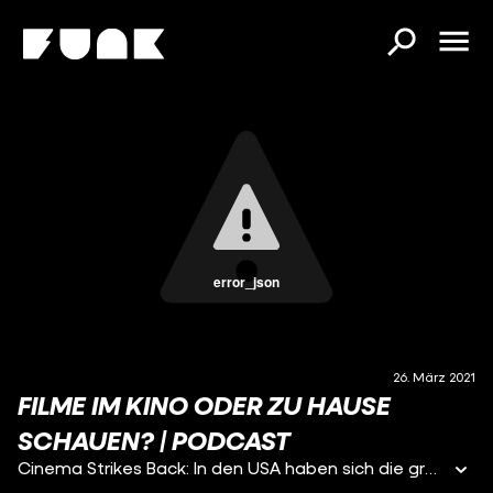
error_json
26. März 2021
FILME IM KINO ODER ZU HAUSE
SCHAUEN? | PODCAST
Cinema Strikes Back: In den USA haben sich die großen Kinoketten mit den Produktionsstudios geeinigt. Filme kommen in Zukunft im Kino und dann erst auf den Streamingplattformen! Außerdem gibt es für VIPs BLACK WIDOW schon früher zu sehen - aber mit Geld kann jede*r VIP sein :) Und wenn ihr ein paar Feel-Good-Filmtipps brauchst, seid ihr hier genau richtig! Das und mehr in diesem hervorragenden Podcast von CSB!