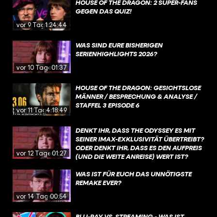
HOUSE OF THE DRAGON: 2 SUPER-FANS
GEGEN DAS QUIZ!
vor 9 Tagen
1:24:44
WAS SIND EURE BISHERIGEN
SERIENHIGHLIGHTS 2026?
vor 10 Tagen
01:37
HOUSE OF THE DRAGON: GESICHTSLOSE
MÄNNER / BESPRECHUNG & ANALYSE /
STAFFEL 3 EPISODE 6
vor 11 Tagen
4:18:49
DENKT IHR, DASS THE ODYSSEY ES MIT
SEINER IMAX-EXKLUSIVITÄT ÜBERTREIBT?
ODER DENKT IHR, DASS ES DEN AUFPREIS
vor 12 Tagen
01:27
(UND DIE WEITE ANREISE) WERT IST?
WAS IST FÜR EUCH DAS UNNÖTIGSTE
REMAKE EVER?
vor 14 Tagen
00:54
BLU-RAY VS. STREAMING - WAS IST