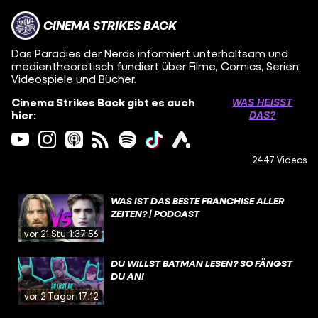
CINEMA STRIKES BACK
Das Paradies der Nerds informiert unterhaltsam und
medientheoretisch fundiert über Filme, Comics, Serien,
Videospiele und Bücher.
Cinema Strikes Back gibt es auch
WAS HEISST D
hier:
AS?
2447 Videos
WAS IST DAS BESTE FRANCHISE ALLER
ZEITEN? | PODCAST
vor 21 Stunden
1:37:56
DU WILLST BATMAN LESEN? SO FÄNGST
DU AN!
vor 2 Tagen
17:12