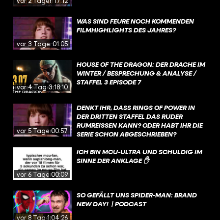
vor 2 Tagen
17:12
WAS SIND FEURE NOCH KOMMENDEN
FILMHIGHLIGHTS DES JAHRES?
vor 3 Tagen
01:05
HOUSE OF THE DRAGON: DER DRACHE IM
WINTER / BESPRECHUNG & ANALYSE /
STAFFEL 3 EPISODE 7
vor 4 Tagen
3:18:10
DENKT IHR, DASS RINGS OF POWER IN
DER DRITTEN STAFFEL DAS RUDER
RUMREISSEN KANN? ODER HABT IHR DIE
vor 5 Tagen
00:57
SERIE SCHON ABGESCHRIEBEN?
ICH BIN MCU-ULTRA UND SCHULDIG IM
SINNE DER ANKLAGE ✋
vor 6 Tagen
00:09
SO GEFÄLLT UNS SPIDER-MAN: BRAND
NEW DAY! | PODCAST
vor 8 Tagen
1:04:26