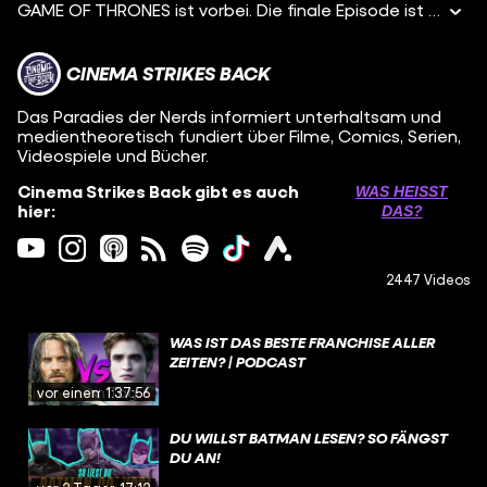
GAME OF THRONES ist vorbei. Die finale Episode ist angelaufen und Königsmund liegt in Schutt und Asche. So wie viele Fanerwartungen. In diesem Video erfahrt ihr, was wir von der allerletzten Folge halten. Außerdem lassen wir die achte Staffel noch mal Revue passieren. Das und viel mehr erfahrt ihr in unserer Folgenbesprechung zur sechsten Episode der achten Staffel von Game of Thrones.
CINEMA STRIKES BACK
Das Paradies der Nerds informiert unterhaltsam und
medientheoretisch fundiert über Filme, Comics, Serien,
Videospiele und Bücher.
Cinema Strikes Back gibt es auch
WAS HEISST D
hier:
AS?
2447 Videos
WAS IST DAS BESTE FRANCHISE ALLER
ZEITEN? | PODCAST
vor einem Tag
1:37:56
DU WILLST BATMAN LESEN? SO FÄNGST
DU AN!