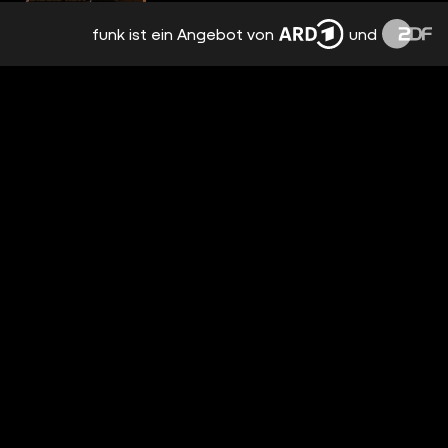
funk ist ein Angebot von
und
HOUSE OF THE DRAGON: 2 SUPER-FANS
GEGEN DAS QUIZ!
vor 9 Tagen
1:24:44
WAS SIND EURE BISHERIGEN
SERIENHIGHLIGHTS 2026?
vor 10 Tagen
01:37
HOUSE OF THE DRAGON: GESICHTSLOSE
MÄNNER / BESPRECHUNG & ANALYSE /
STAFFEL 3 EPISODE 6
vor 11 Tagen
4:18:49
DENKT IHR, DASS THE ODYSSEY ES MIT
SEINER IMAX-EXKLUSIVITÄT ÜBERTREIBT?
ODER DENKT IHR, DASS ES DEN AUFPREIS
vor 12 Tagen
01:27
(UND DIE WEITE ANREISE) WERT IST?
WAS IST FÜR EUCH DAS UNNÖTIGSTE
REMAKE EVER?
vor 14 Tagen
00:54