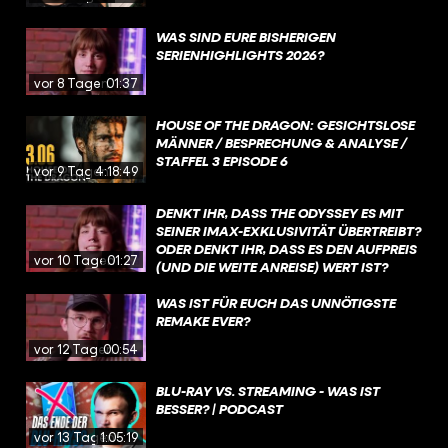
WAS SIND EURE BISHERIGEN
SERIENHIGHLIGHTS 2026?
vor 8 Tagen
01:37
HOUSE OF THE DRAGON: GESICHTSLOSE
MÄNNER / BESPRECHUNG & ANALYSE /
STAFFEL 3 EPISODE 6
vor 9 Tagen
4:18:49
DENKT IHR, DASS THE ODYSSEY ES MIT
SEINER IMAX-EXKLUSIVITÄT ÜBERTREIBT?
ODER DENKT IHR, DASS ES DEN AUFPREIS
vor 10 Tagen
01:27
(UND DIE WEITE ANREISE) WERT IST?
WAS IST FÜR EUCH DAS UNNÖTIGSTE
REMAKE EVER?
vor 12 Tagen
00:54
BLU-RAY VS. STREAMING - WAS IST
BESSER? | PODCAST
vor 13 Tagen
1:05:19