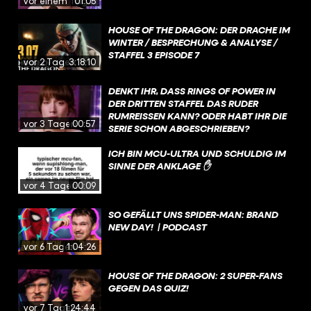
vor einem Tag
01:05
HOUSE OF THE DRAGON: DER DRACHE IM
WINTER / BESPRECHUNG & ANALYSE /
STAFFEL 3 EPISODE 7
vor 2 Tagen
3:18:10
DENKT IHR, DASS RINGS OF POWER IN
DER DRITTEN STAFFEL DAS RUDER
RUMREISSEN KANN? ODER HABT IHR DIE
vor 3 Tagen
00:57
SERIE SCHON ABGESCHRIEBEN?
ICH BIN MCU-ULTRA UND SCHULDIG IM
SINNE DER ANKLAGE ✋
vor 4 Tagen
00:09
SO GEFÄLLT UNS SPIDER-MAN: BRAND
NEW DAY! | PODCAST
vor 6 Tagen
1:04:26
HOUSE OF THE DRAGON: 2 SUPER-FANS
GEGEN DAS QUIZ!
vor 7 Tagen
1:24:44