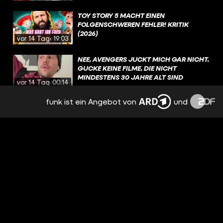
TOY STORY 5 MACHT EINEN
FOLGENSCHWEREN FEHLER! KRITIK
(2026)
vor 14 Tagen
19:03
NEE, AVENGERS JUCKT MICH GAR NICHT,
GUCKE KEINE FILME, DIE NICHT
MINDESTENS 30 JAHRE ALT SIND
vor 14 Tagen
00:14
funk ist ein Angebot von
und
HOUSE OF THE DRAGON: UNGEBEUGT
UND UNGEZÄHMT / BESPRECHUNG &
ANALYSE / STAFFEL 3 EPISODE 5
vor 16 Tagen
3:37:08
WAS SIND EURE LIEBLINGSDRACHEN IN
GAME OF THRONES UND HOUSE OF THE
DRAGON?
vor 17 Tagen
01:39
AUF WELCHEN KOMMENDEN FILM FREUT
IHR EUCH AKTUELL AM MEISTEN?
vor 18 Tagen
00:50