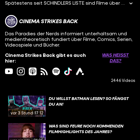
Spätestens seit SCHINDLERS LISTE sind Filme über den Holocaust in der breiten Bevölkerung angekommen. Heute soll es um einen ganz besonderen Film gehen: THE ZONE OF INTEREST. Der Film begleitet eine deutsche Familie während der NS-Zeit. Doch bei dieser Familie gibt es eine Besonderheit, ihr vertrautes Heim befindet sich direkt neben den Toren von Auschwitz. Im heutigen Video arbeitet Xenia die ungewöhnliche Machart des Films und die "Banalität des Bösen" auf. Was das genau heißt und warum das den Film so wichtig macht, erfahrt ihr hier in einem neuen Special auf Cinema Strikes Back.
CINEMA STRIKES BACK
Das Paradies der Nerds informiert unterhaltsam und
medientheoretisch fundiert über Filme, Comics, Serien,
Videospiele und Bücher.
Cinema Strikes Back gibt es auch
WAS HEISST D
hier:
AS?
2446 Videos
DU WILLST BATMAN LESEN? SO FÄNGST
DU AN!
vor 3 Stunden
17:12
WAS SIND FEURE NOCH KOMMENDEN
FILMHIGHLIGHTS DES JAHRES?