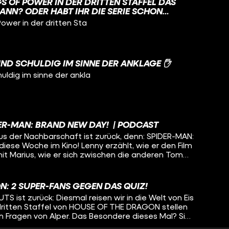
GS OF POWER IN DER DRITTEN STAFFEL DAS
ANN? ODER HABT IHR DIE SERIE SCHON
Power in der dritten Sta
UND SCHULDIG IM SINNE DER ANKLAGE ✋
huldig im sinne der ankla
DER-MAN: BRAND NEW DAY! | PODCAST
us der Nachbarschaft ist zurück, denn: SPIDER-MAN:
iese Woche im Kino! Lenny erzählt, wie er den Film
mit Marius, wie er sich zwischen die anderen Tom
allgemein im MCU einordnet. Außerdem
 INVITE und FORBIDDEN FRUITS in die deutschen
iden zum Anlass genommen, über ihr Lieblingsobst
N: 2 SUPER-FANS GEGEN DAS QUIZ!
ßen Wetter geschuldet, auch über ihre
 ist zurück: Diesmal reisen wir in die Welt von Eis
 dazu und welche Rolle Michael Jackson eigentlich
dritten Staffel von HOUSE OF THE DRAGON stellen
hrt ihr im neuen Podcast hier bei CINEMA STRIKES
n Fragen von Alper. Das Besondere dieses Mal? Sie
n das Quiz! Schaffen es die beiden die Bedrohung