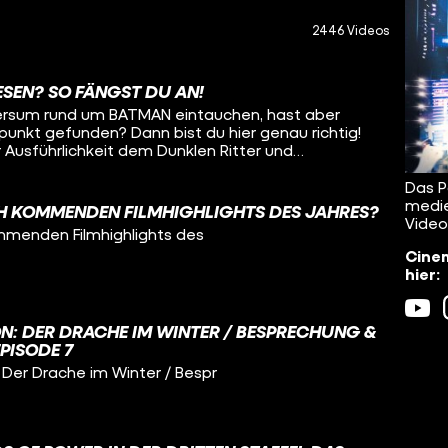
2446 Videos
ESEN? SO FÄNGST DU AN!
versum rund um BATMAN eintauchen, hast aber
punkt gefunden? Dann bist du hier genau richtig!
er Ausführlichkeit dem Dunklen Ritter und
 Comics, mit denen man sich Gothams wichtigstem
on populären No-Brainern bis hin zu absoluten
Das P
und ernst bis albern und experimentell – da ist
medie
H KOMMENDEN FILMHIGHLIGHTS DES JAHRES?
abei in diesem neuen Special hier auf CINEMA
Video
mmenden Filmhighlights des
)
Cinem
hier:
N: DER DRACHE IM WINTER / BESPRECHUNG &
EPISODE 7
er Drache im Winter / Bespr