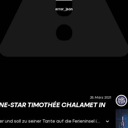
error_json
25. März 2021
UNE-STAR TIMOTHÉE CHALAMET IN
Cape Cod, 1991: Der junge Daniel verliert seinen Vater und soll zu seiner Tante auf die Ferieninsel im Nordosten der USA, zumindest für einen Sommer. Dort lernt er aber den coolen Hunter kennen, der Gras verkauft. Daniel steigt sofort mit ein ins Geschäft und möchte es sogar noch ausbauen. Dabei zieht er aber nicht nur die Aufmerksamkeit ernstzunehmender Gangster auf sich, sondern verliebt sich auch in Hunters Schwester McKayla, was Hunter auf gar keinen Fall erfahren darf. Elijah Bynums erster Film ist nicht nur eine Geschichte über Gier und den Verkauf von Drogen, sondern auch eine Coming-of-Age-Geschichte über einen jungen Mann, der den Tod seines Vaters verarbeiten muss. Das Drama hat einige Fans, vor allem aufgrund seiner Darsteller und Darstellerinnen, viele Kritiker zerreißen den Film aber auch. Erfahrt, was Alper davon hält, hier in dieser neuen Filmkritik auf CINEMA STRIKES BACK!