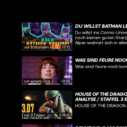
DU WILLST BATMAN L
Du willst ins Comic-Uni
noch keinen guten Start
Alper widmet sich in all
vor 8 Stunden
17:12
präsentiert die besten
Helden annähern kann. V
Geheimtipps, von düster 
WAS SIND FEURE NOC
wirklich für jeden was d
Was sind feure noch ko
STRIKES BACK! Viel Spaß :
vor einem Tag
01:05
HOUSE OF THE DRAGO
ANALYSE / STAFFEL 3 
HOUSE OF THE DRAGON: D
vor 2 Tagen
3:18:10