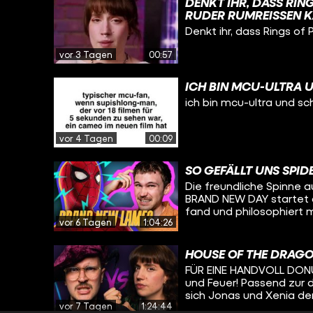
DENKT IHR, DASS RIN
RUDER RUMREISSEN K
ABGESCHRIEBEN?
Denkt ihr, dass Rings of 
vor 3 Tagen
00:57
ICH BIN MCU-ULTRA 
ich bin mcu-ultra und sc
vor 4 Tagen
00:09
SO GEFÄLLT UNS SPI
Die freundliche Spinne a
BRAND NEW DAY startet d
fand und philosophiert 
vor 6 Tagen
1:04:26
Holland-Spidey-Filmen und 
kommen diese Woche THE
Kinos. Das haben die be
HOUSE OF THE DRAGO
zu reden - und, dem hei
FÜR EINE HANDVOLL DONUTS
Lieblingseissorten. Mehr
und Feuer! Passend zur 
bei alledem spielt, erfa
sich Jonas und Xenia de
BACK! Viel Spaß :)
vor 7 Tagen
1:24:44
spielen GEMEINSAM gege