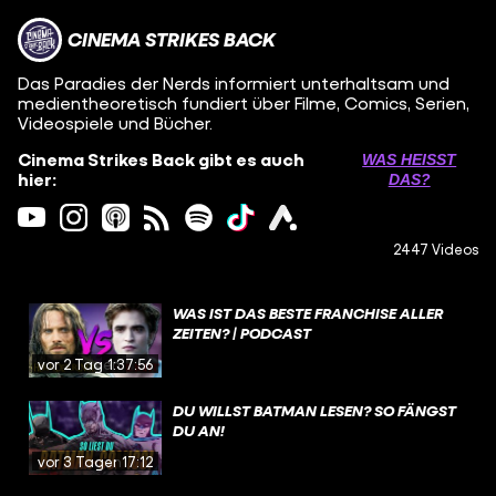
CINEMA STRIKES BACK
Das Paradies der Nerds informiert unterhaltsam und
medientheoretisch fundiert über Filme, Comics, Serien,
Videospiele und Bücher.
Cinema Strikes Back gibt es auch
WAS HEISST D
hier:
AS?
2447 Videos
WAS IST DAS BESTE FRANCHISE ALLER
ZEITEN? | PODCAST
vor 2 Tagen
1:37:56
DU WILLST BATMAN LESEN? SO FÄNGST
DU AN!
vor 3 Tagen
17:12