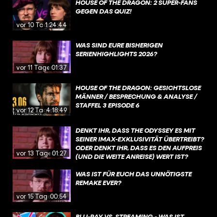
HOUSE OF THE DRAGON: 2 SUPER-FANS
GEGEN DAS QUIZ!
vor 10 Tagen
1:24:44
WAS SIND EURE BISHERIGEN
SERIENHIGHLIGHTS 2026?
vor 11 Tagen
01:37
HOUSE OF THE DRAGON: GESICHTSLOSE
MÄNNER / BESPRECHUNG & ANALYSE /
STAFFEL 3 EPISODE 6
vor 12 Tagen
4:18:49
DENKT IHR, DASS THE ODYSSEY ES MIT
SEINER IMAX-EXKLUSIVITÄT ÜBERTREIBT?
ODER DENKT IHR, DASS ES DEN AUFPREIS
vor 13 Tagen
01:27
(UND DIE WEITE ANREISE) WERT IST?
WAS IST FÜR EUCH DAS UNNÖTIGSTE
REMAKE EVER?
vor 15 Tagen
00:54
BLU-RAY VS. STREAMING - WAS IST