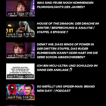
WAS SIND FEURE NOCH KOMMENDEN
FILMHIGHLIGHTS DES JAHRES?
vor 4 Tagen
01:05
HOUSE OF THE DRAGON: DER DRACHE IM
WINTER / BESPRECHUNG & ANALYSE /
STAFFEL 3 EPISODE 7
vor 5 Tagen
3:18:10
DENKT IHR, DASS RINGS OF POWER IN
DER DRITTEN STAFFEL DAS RUDER
RUMREISSEN KANN? ODER HABT IHR DIE
vor 6 Tagen
00:57
SERIE SCHON ABGESCHRIEBEN?
ICH BIN MCU-ULTRA UND SCHULDIG IM
SINNE DER ANKLAGE ✋
vor 7 Tagen
00:09
SO GEFÄLLT UNS SPIDER-MAN: BRAND
NEW DAY! | PODCAST
vor 9 Tagen
1:04:26