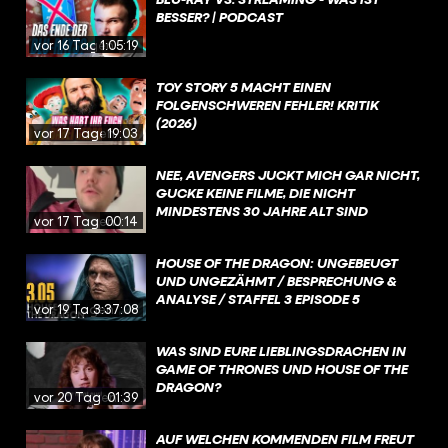
BESSER? | PODCAST
vor 16 Tagen
1:05:19
TOY STORY 5 MACHT EINEN
FOLGENSCHWEREN FEHLER! KRITIK
(2026)
vor 17 Tagen
19:03
NEE, AVENGERS JUCKT MICH GAR NICHT,
GUCKE KEINE FILME, DIE NICHT
MINDESTENS 30 JAHRE ALT SIND
vor 17 Tagen
00:14
HOUSE OF THE DRAGON: UNGEBEUGT
UND UNGEZÄHMT / BESPRECHUNG &
ANALYSE / STAFFEL 3 EPISODE 5
vor 19 Tagen
3:37:08
WAS SIND EURE LIEBLINGSDRACHEN IN
GAME OF THRONES UND HOUSE OF THE
DRAGON?
vor 20 Tagen
01:39
AUF WELCHEN KOMMENDEN FILM FREUT