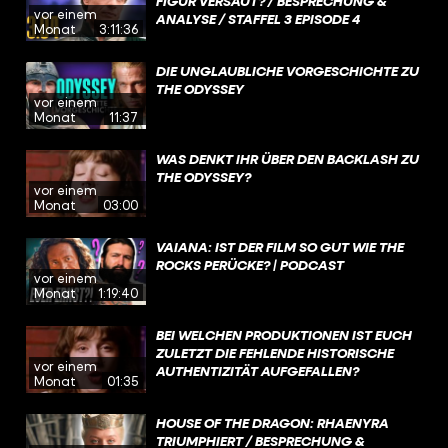
FIGUR VERSAUT? / BESPRECHUNG &
vor einem
ANALYSE / STAFFEL 3 EPISODE 4
Monat
3:11:36
DIE UNGLAUBLICHE VORGESCHICHTE ZU
THE ODYSSEY
vor einem
Monat
11:37
WAS DENKT IHR ÜBER DEN BACKLASH ZU
THE ODYSSEY?
vor einem
Monat
03:00
VAIANA: IST DER FILM SO GUT WIE THE
ROCKS PERÜCKE? | PODCAST
vor einem
Monat
1:19:40
BEI WELCHEN PRODUKTIONEN IST EUCH
ZULETZT DIE FEHLENDE HISTORISCHE
vor einem
AUTHENTIZITÄT AUFGEFALLEN?
Monat
01:35
HOUSE OF THE DRAGON: RHAENYRA
TRIUMPHIERT / BESPRECHUNG &