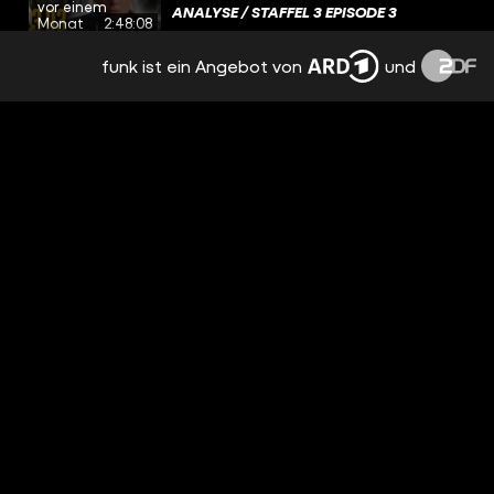
vor einem
ANALYSE / STAFFEL 3 EPISODE 3
Monat
2:48:08
funk ist ein Angebot von
und
WAS WAR FÜR EUCH DER UNSINNIGSTE
FILM-MERCH ÜBERHAUPT?
vor einem
Monat
00:48
WAS SIND FÜR EUCH DIE GROSSEN HIGH- U
ND LOWLIGHTS VOM BISHERIGEN F
vor einem
ILMJAHR?
Monat
01:42
NETFLIX VERSTECKT DIESEN FILM VOR
EUCH! + WEITERE STREAMING-TIPPS
vor einem
Monat
1:20:06
HERR DER RINGE: ALLE 10 SCHLACHTEN
AUS DIE ZWEI TÜRME ERKLÄRT!
vor einem
Monat
34:16
WAS SIND EURE BISHERIGEN NETFLIX-
HIGHLIGHTS DES JAHRES?
vor einem