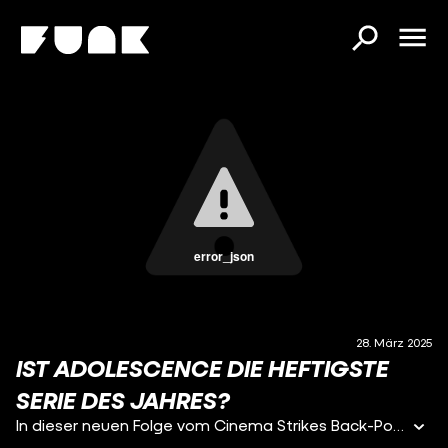
error_json
28. März 2025
IST ADOLESCENCE DIE HEFTIGSTE
SERIE DES JAHRES?
In dieser neuen Folge vom Cinema Strikes Back-Podcast ist der Wahnsinn ausgebrochen! Alper, Marius und Jonas sprechen zum Beispiel über wahnsinnig gute Serien, wie die Netflix-Neuerscheinung ADOLESCENCE, die mit ihrer ausgefallenen Machart und der ergreifenden Tiefe gerade die Herzen von Film- und Serienfans auf der ganzen Welt erobert. Genauso wie die Apple TV+-Serie SEVERANCE, deren zweite Staffel in unseren Augen deutlich mehr Hype verdient hat. Außerdem geht es um wahnsinnig spannende Kinostarts, wie den Horror-Film THE WOMAN IN THE YARD, oder das romantische Drama BEATING HEARTS. Dazu spinnen wir auch noch wahnsinnig absurde Battle-Fantasien und präsentieren euch den absoluten Endboss: das ALPHA-BATTLE!!! Klingt schräg – ist es auch, und wenn ihr erfahren wollt, was genau es damit auf sich hat, hört rein, hier bei CINEMA STRIKES BACK!