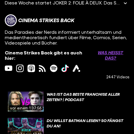
Diese Woche startet JOKER 2: FOLIE À DEUX. Das Sequel zu Todd Philips holt Joaquin Phoenix zurück ins Kostüm des Clown Prince of Crime und lässt ihn diesmal auf Lee treffen, gespielt von Lady Gaga, inspiriert von der Comic-Figur Harley Quinn. Bereits im Vorfeld macht die Fortsetzung zu JOKER mit überraschenden Ideen neugierig. Doch die ersten Reviews sind nicht gerade positiv. Was hat es damit auf sich? Und was hält Batman Fan Alper von dem Film? Erfahrt es in dieser neuen Filmkritik hier auf CINEMA STRIKES BACK! Startdatum: 3. Oktober 2024 Länge: 139 Minuten Genre: Drama, Thriller, Musical, Krimi Regie: Todd Phillips Drehbuch: Scott Silver, Todd Phillips Cast: Joaquin Phoenix, Lady Gaga, Zazie Beetz, Brendan Gleeson, Catherine Keener, Ken Leung
CINEMA STRIKES BACK
Das Paradies der Nerds informiert unterhaltsam und
medientheoretisch fundiert über Filme, Comics, Serien,
Videospiele und Bücher.
Cinema Strikes Back gibt es auch
WAS HEISST D
hier:
AS?
2447 Videos
WAS IST DAS BESTE FRANCHISE ALLER
ZEITEN? | PODCAST
vor einem Tag
1:37:56
DU WILLST BATMAN LESEN? SO FÄNGST
DU AN!