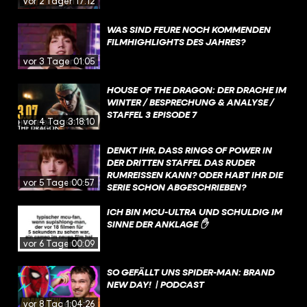
vor 2 Tagen
17:12
WAS SIND FEURE NOCH KOMMENDEN
FILMHIGHLIGHTS DES JAHRES?
vor 3 Tagen
01:05
HOUSE OF THE DRAGON: DER DRACHE IM
WINTER / BESPRECHUNG & ANALYSE /
STAFFEL 3 EPISODE 7
vor 4 Tagen
3:18:10
DENKT IHR, DASS RINGS OF POWER IN
DER DRITTEN STAFFEL DAS RUDER
RUMREISSEN KANN? ODER HABT IHR DIE
vor 5 Tagen
00:57
SERIE SCHON ABGESCHRIEBEN?
ICH BIN MCU-ULTRA UND SCHULDIG IM
SINNE DER ANKLAGE ✋
vor 6 Tagen
00:09
SO GEFÄLLT UNS SPIDER-MAN: BRAND
NEW DAY! | PODCAST
vor 8 Tagen
1:04:26