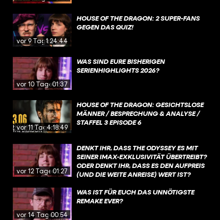
HOUSE OF THE DRAGON: 2 SUPER-FANS
GEGEN DAS QUIZ!
vor 9 Tagen
1:24:44
WAS SIND EURE BISHERIGEN
SERIENHIGHLIGHTS 2026?
vor 10 Tagen
01:37
HOUSE OF THE DRAGON: GESICHTSLOSE
MÄNNER / BESPRECHUNG & ANALYSE /
STAFFEL 3 EPISODE 6
vor 11 Tagen
4:18:49
DENKT IHR, DASS THE ODYSSEY ES MIT
SEINER IMAX-EXKLUSIVITÄT ÜBERTREIBT?
ODER DENKT IHR, DASS ES DEN AUFPREIS
vor 12 Tagen
01:27
(UND DIE WEITE ANREISE) WERT IST?
WAS IST FÜR EUCH DAS UNNÖTIGSTE
REMAKE EVER?
vor 14 Tagen
00:54