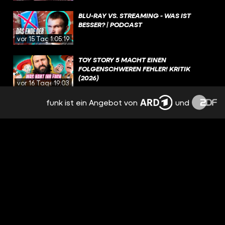
BLU-RAY VS. STREAMING - WAS IST
BESSER? | PODCAST
vor 15 Tagen
1:05:19
TOY STORY 5 MACHT EINEN
FOLGENSCHWEREN FEHLER! KRITIK
(2026)
vor 16 Tagen
19:03
funk ist ein Angebot von
und
NEE, AVENGERS JUCKT MICH GAR NICHT,
GUCKE KEINE FILME, DIE NICHT
MINDESTENS 30 JAHRE ALT SIND
vor 16 Tagen
00:14
HOUSE OF THE DRAGON: UNGEBEUGT
UND UNGEZÄHMT / BESPRECHUNG &
ANALYSE / STAFFEL 3 EPISODE 5
vor 18 Tagen
3:37:08
WAS SIND EURE LIEBLINGSDRACHEN IN
GAME OF THRONES UND HOUSE OF THE
DRAGON?
vor 19 Tagen
01:39