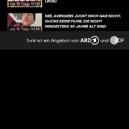
(2026)
vor 15 Tagen
19:03
NEE, AVENGERS JUCKT MICH GAR NICHT,
GUCKE KEINE FILME, DIE NICHT
MINDESTENS 30 JAHRE ALT SIND
vor 15 Tagen
00:14
funk ist ein Angebot von
und
HOUSE OF THE DRAGON: UNGEBEUGT
UND UNGEZÄHMT / BESPRECHUNG &
ANALYSE / STAFFEL 3 EPISODE 5
vor 17 Tagen
3:37:08
WAS SIND EURE LIEBLINGSDRACHEN IN
GAME OF THRONES UND HOUSE OF THE
DRAGON?
vor 18 Tagen
01:39
AUF WELCHEN KOMMENDEN FILM FREUT
IHR EUCH AKTUELL AM MEISTEN?
vor 19 Tagen
00:50
WELCHER FILM HAT EUCH ALS KIND SO
RICHTIG TRAUMATISIERT?