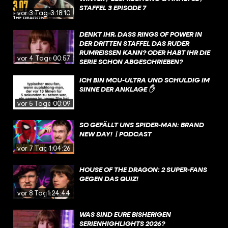
STAFFEL 3 EPISODE 7
vor 3 Tagen
3:18:10
DENKT IHR, DASS RINGS OF POWER IN
DER DRITTEN STAFFEL DAS RUDER
RUMREISSEN KANN? ODER HABT IHR DIE
vor 4 Tagen
00:57
SERIE SCHON ABGESCHRIEBEN?
ICH BIN MCU-ULTRA UND SCHULDIG IM
SINNE DER ANKLAGE ✋
vor 5 Tagen
00:09
SO GEFÄLLT UNS SPIDER-MAN: BRAND
NEW DAY! | PODCAST
vor 7 Tagen
1:04:26
HOUSE OF THE DRAGON: 2 SUPER-FANS
GEGEN DAS QUIZ!
vor 8 Tagen
1:24:44
WAS SIND EURE BISHERIGEN
SERIENHIGHLIGHTS 2026?