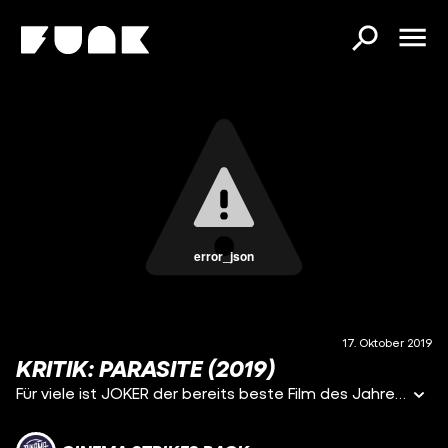
error_json
17. Oktober 2019
KRITIK: PARASITE (2019)
Für viele ist JOKER der bereits beste Film des Jahres. Für Alper von CINEMA STRIKES BACK ist es ein ganz anderer: PARASITE aus der Feder des südkoreanischen Ausnahme-Regisseurs Bong Joon-ho. Bereits mit Meisterwerken wie SNOWPIERCER, THE HOST und OKJA konnte der außergewöhnliche Filmemacher seine Fans begeistern, mit PARASITE bringt er nun seinen vielleicht besten Film auf die Leinwand. Alper spricht eine große Sehempfehlung aus für den Film, der heute am 17.10.2019 in den deutschen Kinos startet.