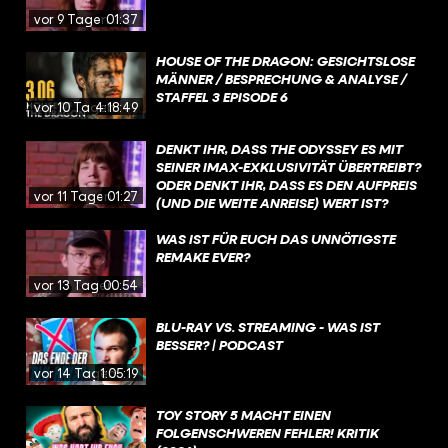
vor 9 Tagen
01:37
HOUSE OF THE DRAGON: GESICHTSLOSE
MÄNNER / BESPRECHUNG & ANALYSE /
STAFFEL 3 EPISODE 6
vor 10 Tagen
4:18:49
DENKT IHR, DASS THE ODYSSEY ES MIT
SEINER IMAX-EXKLUSIVITÄT ÜBERTREIBT?
ODER DENKT IHR, DASS ES DEN AUFPREIS
vor 11 Tagen
01:27
(UND DIE WEITE ANREISE) WERT IST?
WAS IST FÜR EUCH DAS UNNÖTIGSTE
REMAKE EVER?
vor 13 Tagen
00:54
BLU-RAY VS. STREAMING - WAS IST
BESSER? | PODCAST
vor 14 Tagen
1:05:19
TOY STORY 5 MACHT EINEN
FOLGENSCHWEREN FEHLER! KRITIK