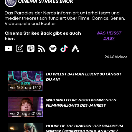
CINEMA STRIKES BACK
Das Paradies der Nerds informiert unterhaltsam und
medientheoretisch fundiert über Filme, Comics, Serien,
Videospiele und Bücher.
Cinema Strikes Back gibt es auch
WAS HEISST D
hier:
AS?
2446 Videos
DU WILLST BATMAN LESEN? SO FÄNGST
DU AN!
vor 15 Stunden
17:12
WAS SIND FEURE NOCH KOMMENDEN
FILMHIGHLIGHTS DES JAHRES?
vor 2 Tagen
01:05
HOUSE OF THE DRAGON: DER DRACHE IM
WINTER / BESPRECHUNG & ANALYSE /