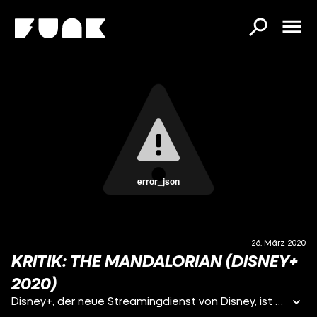
error_json
26. März 2020
KRITIK: THE MANDALORIAN (DISNEY+
2020)
Disney+, der neue Streamingdienst von Disney, ist nun auch in Deutschland gestartet. Auch im Programm ist die neue Star Wars-Serie The Mandalorian. Mit dabei sind unter anderem Pedro Pascal, Nick Nolte, Carl Weathers, Werner Herzog und Giancarlo Esposito. In dieser Kritik erfahrt ihr, ob Disney mit The Mandalorian wirklich so ein Geniestreich gelungen ist, oder ob er wie die letzte Star Wars-Trilogie die Zuschauerschaft spalten könnte.