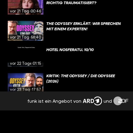
RICHTIG TRAUMATISIERT?
vor 21 Tagen
00:46
THE ODYSSEY ERKLÄRT: WIR SPRECHEN
MIT EINEM EXPERTEN!
vor 21 Tagen
58:40
HOTEL NOSFERATU, 10/10
vor 22 Tagen
01:15
KRITIK: THE ODYSSEY / DIE ODYSSEE
(2026)
vor 23 Tagen
17:57
funk ist ein Angebot von
und
HOUSE OF THE DRAGON: WURDE DIESE
FIGUR VERSAUT? / BESPRECHUNG &
ANALYSE / STAFFEL 3 EPISODE 4
vor 23 Tagen
3:11:36
DIE UNGLAUBLICHE VORGESCHICHTE ZU