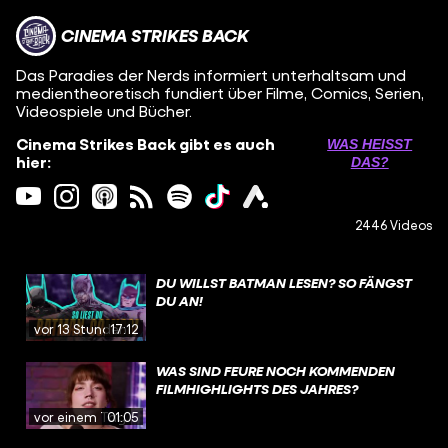
CINEMA STRIKES BACK
Das Paradies der Nerds informiert unterhaltsam und
medientheoretisch fundiert über Filme, Comics, Serien,
Videospiele und Bücher.
Cinema Strikes Back gibt es auch
WAS HEISST D
hier:
AS?
2446 Videos
DU WILLST BATMAN LESEN? SO FÄNGST
DU AN!
vor 13 Stunden
17:12
WAS SIND FEURE NOCH KOMMENDEN
FILMHIGHLIGHTS DES JAHRES?
vor einem Tag
01:05