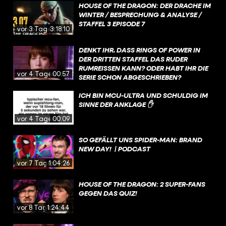
HOUSE OF THE DRAGON: DER DRACHE IM
WINTER / BESPRECHUNG & ANALYSE /
STAFFEL 3 EPISODE 7
vor 3 Tagen
3:18:10
DENKT IHR, DASS RINGS OF POWER IN
DER DRITTEN STAFFEL DAS RUDER
RUMREISSEN KANN? ODER HABT IHR DIE
vor 4 Tagen
00:57
SERIE SCHON ABGESCHRIEBEN?
ICH BIN MCU-ULTRA UND SCHULDIG IM
SINNE DER ANKLAGE ✋
vor 4 Tagen
00:09
SO GEFÄLLT UNS SPIDER-MAN: BRAND
NEW DAY! | PODCAST
vor 7 Tagen
1:04:26
HOUSE OF THE DRAGON: 2 SUPER-FANS
GEGEN DAS QUIZ!
vor 8 Tagen
1:24:44