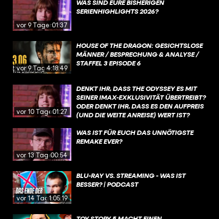
WAS SIND EURE BISHERIGEN
SERIENHIGHLIGHTS 2026?
vor 9 Tagen
01:37
HOUSE OF THE DRAGON: GESICHTSLOSE
MÄNNER / BESPRECHUNG & ANALYSE /
STAFFEL 3 EPISODE 6
vor 9 Tagen
4:18:49
DENKT IHR, DASS THE ODYSSEY ES MIT
SEINER IMAX-EXKLUSIVITÄT ÜBERTREIBT?
ODER DENKT IHR, DASS ES DEN AUFPREIS
vor 10 Tagen
01:27
(UND DIE WEITE ANREISE) WERT IST?
WAS IST FÜR EUCH DAS UNNÖTIGSTE
REMAKE EVER?
vor 13 Tagen
00:54
BLU-RAY VS. STREAMING - WAS IST
BESSER? | PODCAST
vor 14 Tagen
1:05:19
TOY STORY 5 MACHT EINEN