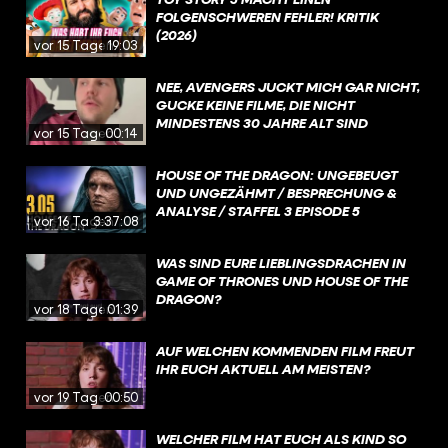
FOLGENSCHWEREN FEHLER! KRITIK
(2026)
vor 15 Tagen
19:03
NEE, AVENGERS JUCKT MICH GAR NICHT,
GUCKE KEINE FILME, DIE NICHT
MINDESTENS 30 JAHRE ALT SIND
vor 15 Tagen
00:14
HOUSE OF THE DRAGON: UNGEBEUGT
UND UNGEZÄHMT / BESPRECHUNG &
ANALYSE / STAFFEL 3 EPISODE 5
vor 16 Tagen
3:37:08
WAS SIND EURE LIEBLINGSDRACHEN IN
GAME OF THRONES UND HOUSE OF THE
DRAGON?
vor 18 Tagen
01:39
AUF WELCHEN KOMMENDEN FILM FREUT
IHR EUCH AKTUELL AM MEISTEN?
vor 19 Tagen
00:50
WELCHER FILM HAT EUCH ALS KIND SO