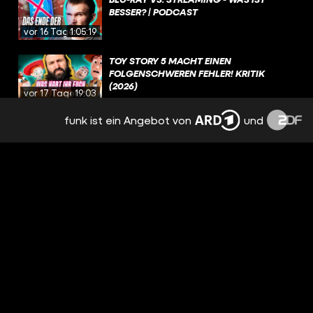
BESSER? | PODCAST
vor 16 Tagen
1:05:19
TOY STORY 5 MACHT EINEN
FOLGENSCHWEREN FEHLER! KRITIK
(2026)
vor 17 Tagen
19:03
funk ist ein Angebot von
und
NEE, AVENGERS JUCKT MICH GAR NICHT,
GUCKE KEINE FILME, DIE NICHT
MINDESTENS 30 JAHRE ALT SIND
vor 17 Tagen
00:14
HOUSE OF THE DRAGON: UNGEBEUGT
UND UNGEZÄHMT / BESPRECHUNG &
ANALYSE / STAFFEL 3 EPISODE 5
vor 19 Tagen
3:37:08
WAS SIND EURE LIEBLINGSDRACHEN IN
GAME OF THRONES UND HOUSE OF THE
DRAGON?
vor 20 Tagen
01:39
AUF WELCHEN KOMMENDEN FILM FREUT