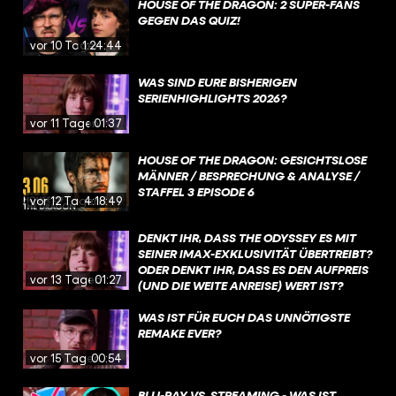
HOUSE OF THE DRAGON: 2 SUPER-FANS
GEGEN DAS QUIZ!
vor 10 Tagen
1:24:44
WAS SIND EURE BISHERIGEN
SERIENHIGHLIGHTS 2026?
vor 11 Tagen
01:37
HOUSE OF THE DRAGON: GESICHTSLOSE
MÄNNER / BESPRECHUNG & ANALYSE /
STAFFEL 3 EPISODE 6
vor 12 Tagen
4:18:49
DENKT IHR, DASS THE ODYSSEY ES MIT
SEINER IMAX-EXKLUSIVITÄT ÜBERTREIBT?
ODER DENKT IHR, DASS ES DEN AUFPREIS
vor 13 Tagen
01:27
(UND DIE WEITE ANREISE) WERT IST?
WAS IST FÜR EUCH DAS UNNÖTIGSTE
REMAKE EVER?
vor 15 Tagen
00:54
BLU-RAY VS. STREAMING - WAS IST