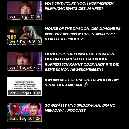
WAS SIND FEURE NOCH KOMMENDEN
FILMHIGHLIGHTS DES JAHRES?
vor 4 Tagen
01:05
HOUSE OF THE DRAGON: DER DRACHE IM
WINTER / BESPRECHUNG & ANALYSE /
STAFFEL 3 EPISODE 7
vor 5 Tagen
3:18:10
DENKT IHR, DASS RINGS OF POWER IN
DER DRITTEN STAFFEL DAS RUDER
RUMREISSEN KANN? ODER HABT IHR DIE
vor 6 Tagen
00:57
SERIE SCHON ABGESCHRIEBEN?
ICH BIN MCU-ULTRA UND SCHULDIG IM
SINNE DER ANKLAGE ✋
vor 7 Tagen
00:09
SO GEFÄLLT UNS SPIDER-MAN: BRAND
NEW DAY! | PODCAST
vor 9 Tagen
1:04:26