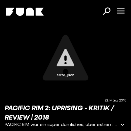
error_json
22. März 2018
PACIFIC RIM 2: UPRISING - KRITIK /
REVIEW | 2018
PACIFIC RIM war ein super dämliches, aber extrem unterhaltsames Action-Spektakel, dass Guillermo del Toro 2013 auf die Leinwand brachte. Jetzt startet der zweite Teil mit fast komplett neuer Besetzung und neuem Regisseur in den deutschen Kinos. In diesem Video erfahrt ihr, ob PACIFIC RIM: UPRISING seinem Vorgänger gerecht wird oder ihn vielleicht sogar übertrumpfen kann.