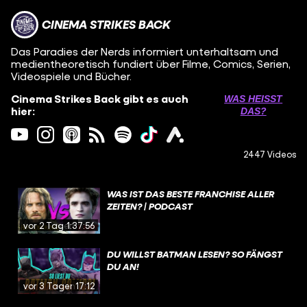
CINEMA STRIKES BACK
Das Paradies der Nerds informiert unterhaltsam und
medientheoretisch fundiert über Filme, Comics, Serien,
Videospiele und Bücher.
Cinema Strikes Back gibt es auch
WAS HEISST D
hier:
AS?
2447 Videos
WAS IST DAS BESTE FRANCHISE ALLER
ZEITEN? | PODCAST
vor 2 Tagen
1:37:56
DU WILLST BATMAN LESEN? SO FÄNGST
DU AN!
vor 3 Tagen
17:12