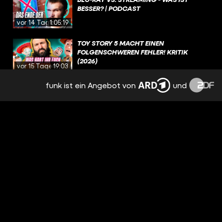
BESSER? | PODCAST
vor 14 Tagen
1:05:19
TOY STORY 5 MACHT EINEN
FOLGENSCHWEREN FEHLER! KRITIK
(2026)
vor 15 Tagen
19:03
funk ist ein Angebot von
und
NEE, AVENGERS JUCKT MICH GAR NICHT,
GUCKE KEINE FILME, DIE NICHT
MINDESTENS 30 JAHRE ALT SIND
vor 15 Tagen
00:14
HOUSE OF THE DRAGON: UNGEBEUGT
UND UNGEZÄHMT / BESPRECHUNG &
ANALYSE / STAFFEL 3 EPISODE 5
vor 17 Tagen
3:37:08
WAS SIND EURE LIEBLINGSDRACHEN IN
GAME OF THRONES UND HOUSE OF THE
DRAGON?
vor 18 Tagen
01:39
AUF WELCHEN KOMMENDEN FILM FREUT