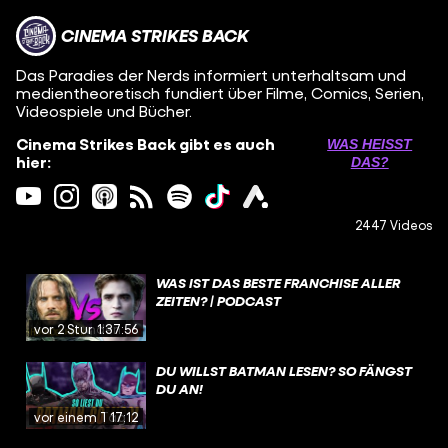
CINEMA STRIKES BACK
Das Paradies der Nerds informiert unterhaltsam und
medientheoretisch fundiert über Filme, Comics, Serien,
Videospiele und Bücher.
Cinema Strikes Back gibt es auch
WAS HEISST D
hier:
AS?
2447 Videos
WAS IST DAS BESTE FRANCHISE ALLER
ZEITEN? | PODCAST
vor 2 Stunden
1:37:56
DU WILLST BATMAN LESEN? SO FÄNGST
DU AN!
vor einem Tag
17:12