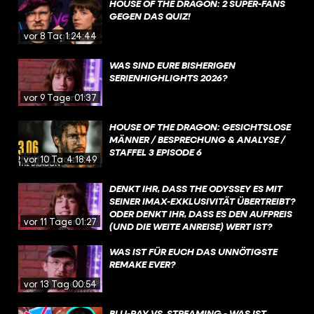
HOUSE OF THE DRAGON: 2 SUPER-FANS
GEGEN DAS QUIZ!
vor 8 Tagen
1:24:44
WAS SIND EURE BISHERIGEN
SERIENHIGHLIGHTS 2026?
vor 9 Tagen
01:37
HOUSE OF THE DRAGON: GESICHTSLOSE
MÄNNER / BESPRECHUNG & ANALYSE /
STAFFEL 3 EPISODE 6
vor 10 Tagen
4:18:49
DENKT IHR, DASS THE ODYSSEY ES MIT
SEINER IMAX-EXKLUSIVITÄT ÜBERTREIBT?
ODER DENKT IHR, DASS ES DEN AUFPREIS
vor 11 Tagen
01:27
(UND DIE WEITE ANREISE) WERT IST?
WAS IST FÜR EUCH DAS UNNÖTIGSTE
REMAKE EVER?
vor 13 Tagen
00:54
BLU-RAY VS. STREAMING - WAS IST