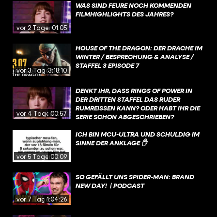
WAS SIND FEURE NOCH KOMMENDEN
FILMHIGHLIGHTS DES JAHRES?
vor 2 Tagen
01:05
HOUSE OF THE DRAGON: DER DRACHE IM
WINTER / BESPRECHUNG & ANALYSE /
STAFFEL 3 EPISODE 7
vor 3 Tagen
3:18:10
DENKT IHR, DASS RINGS OF POWER IN
DER DRITTEN STAFFEL DAS RUDER
RUMREISSEN KANN? ODER HABT IHR DIE
vor 4 Tagen
00:57
SERIE SCHON ABGESCHRIEBEN?
ICH BIN MCU-ULTRA UND SCHULDIG IM
SINNE DER ANKLAGE ✋
vor 5 Tagen
00:09
SO GEFÄLLT UNS SPIDER-MAN: BRAND
NEW DAY! | PODCAST
vor 7 Tagen
1:04:26