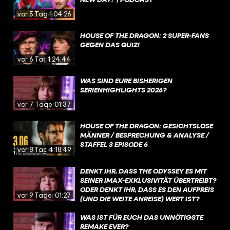
vor 5 Tagen
1:04:26
HOUSE OF THE DRAGON: 2 SUPER-FANS
GEGEN DAS QUIZ!
vor 6 Tagen
1:24:44
WAS SIND EURE BISHERIGEN
SERIENHIGHLIGHTS 2026?
vor 7 Tagen
01:37
HOUSE OF THE DRAGON: GESICHTSLOSE
MÄNNER / BESPRECHUNG & ANALYSE /
STAFFEL 3 EPISODE 6
vor 8 Tagen
4:18:49
DENKT IHR, DASS THE ODYSSEY ES MIT
SEINER IMAX-EXKLUSIVITÄT ÜBERTREIBT?
ODER DENKT IHR, DASS ES DEN AUFPREIS
vor 9 Tagen
01:27
(UND DIE WEITE ANREISE) WERT IST?
WAS IST FÜR EUCH DAS UNNÖTIGSTE
REMAKE EVER?