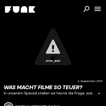
error_json
6. September 2019
WAS MACHT FILME SO TEUER?
In unserem Special stellen wir heute die Frage, warum Filme eigentlich so teuer sind. Wir zeigen euch dabei wie viel Filme bestimmter Genres im Schnitt kosten und aus was sich das Budget eines Films zusammensetzt.