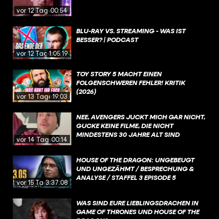
vor 12 Tagen
00:54
BLU-RAY VS. STREAMING - WAS IST
BESSER? | PODCAST
vor 12 Tagen
1:05:19
TOY STORY 5 MACHT EINEN
FOLGENSCHWEREN FEHLER! KRITIK
(2026)
vor 13 Tagen
19:03
NEE, AVENGERS JUCKT MICH GAR NICHT,
GUCKE KEINE FILME, DIE NICHT
MINDESTENS 30 JAHRE ALT SIND
vor 14 Tagen
00:14
HOUSE OF THE DRAGON: UNGEBEUGT
UND UNGEZÄHMT / BESPRECHUNG &
ANALYSE / STAFFEL 3 EPISODE 5
vor 15 Tagen
3:37:08
WAS SIND EURE LIEBLINGSDRACHEN IN
GAME OF THRONES UND HOUSE OF THE