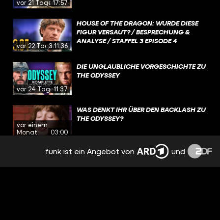
vor 21 Tagen
17:57
HOUSE OF THE DRAGON: WURDE DIESE
FIGUR VERSAUT? / BESPRECHUNG &
ANALYSE / STAFFEL 3 EPISODE 4
vor 22 Tagen
3:11:36
DIE UNGLAUBLICHE VORGESCHICHTE ZU
THE ODYSSEY
vor 24 Tagen
11:37
WAS DENKT IHR ÜBER DEN BACKLASH ZU
THE ODYSSEY?
vor einem
Monat
03:00
funk ist ein Angebot von
und
VAIANA: IST DER FILM SO GUT WIE THE
ROCKS PERÜCKE? | PODCAST
vor einem
Monat
1:19:40
BEI WELCHEN PRODUKTIONEN IST EUCH
ZULETZT DIE FEHLENDE HISTORISCHE
vor einem
AUTHENTIZITÄT AUFGEFALLEN?
Monat
01:35