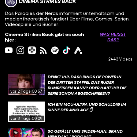
CINEMA STRIKES BACK
Das Paradies der Nerds informiert unterhaltsam und
medientheoretisch fundiert über Filme, Comics, Serien,
Videospiele und Bücher.
Cinema Strikes Back gibt es auch
WAS HEISST D
hier:
AS?
2443 Videos
DENKT IHR, DASS RINGS OF POWER IN
DER DRITTEN STAFFEL DAS RUDER
RUMREISSEN KANN? ODER HABT IHR DIE
vor 2 Tagen
00:57
SERIE SCHON ABGESCHRIEBEN?
ICH BIN MCU-ULTRA UND SCHULDIG IM
SINNE DER ANKLAGE ✋
vor 3 Tagen
00:09
SO GEFÄLLT UNS SPIDER-MAN: BRAND
NEW DAY! | PODCAST